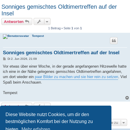
Sonniges gemischtes Oldtimertreffen auf der
Insel
Antworten
1 Beitrag • Seite
1
von
1
Tempest
Sonniges gemischtes Oldtimertreffen auf der Insel
B
Di 2. Jun 2026, 21:09
e
i
Vor etwas über einer Woche, in der gerade angefangenen Hitzewelle hatte
t
ich eine in der Nähe gelegenes gemischtes Oldtimertreffen angefahren,
r
a
um dort wieder ein
paar Bilder zu machen und sie hier rein zu setzen
. Viel
g
Spaß beim Anschauen.
Tempest
Antworten
1 Beitrag • Seite
1
von
1
Diese Website nutzt Cookies, um dir den
bestmöglichen Komfort bei der Nutzung zu
Gehe zu
bieten.
Mehr erfahren