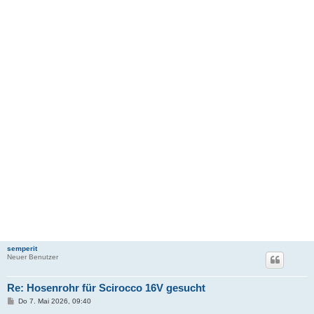
semperit
Neuer Benutzer
Re: Hosenrohr für Scirocco 16V gesucht
B
Do 7. Mai 2026, 09:40
e