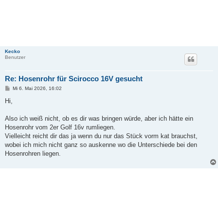
Kecko
Benutzer
Re: Hosenrohr für Scirocco 16V gesucht
B
Mi 6. Mai 2026, 16:02
e
i
Hi,
t
r
a
Also ich weiß nicht, ob es dir was bringen würde, aber ich hätte ein
g
Hosenrohr vom 2er Golf 16v rumliegen.
Vielleicht reicht dir das ja wenn du nur das Stück vorm kat brauchst,
wobei ich mich nicht ganz so auskenne wo die Unterschiede bei den
Hosenrohren liegen.