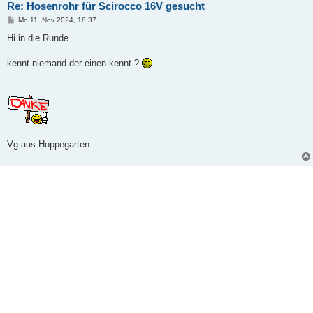
Re: Hosenrohr für Scirocco 16V gesucht
B
Mo 11. Nov 2024, 18:37
e
i
Hi in die Runde
t
r
a
kennt niemand der einen kennt ?
g
Vg aus Hoppegarten