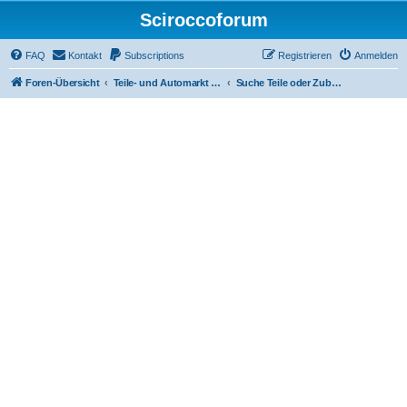
Sciroccoforum
FAQ
Kontakt
Subscriptions
Registrieren
Anmelden
Foren-Übersicht
Teile- und Automarkt (nur mit Subscription - siehe obere Leiste)
Suche Teile oder Zubehör