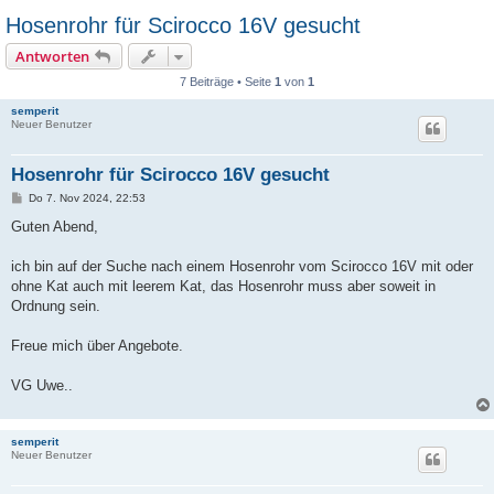
Hosenrohr für Scirocco 16V gesucht
Antworten
7 Beiträge • Seite
1
von
1
semperit
Neuer Benutzer
Hosenrohr für Scirocco 16V gesucht
B
Do 7. Nov 2024, 22:53
e
i
Guten Abend,
t
r
a
ich bin auf der Suche nach einem Hosenrohr vom Scirocco 16V mit oder
g
ohne Kat auch mit leerem Kat, das Hosenrohr muss aber soweit in
Ordnung sein.
Freue mich über Angebote.
VG Uwe..
semperit
Neuer Benutzer