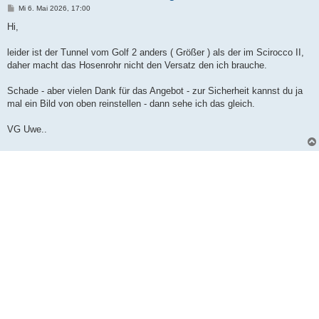
B
Mi 6. Mai 2026, 17:00
e
i
Hi,
t
r
a
leider ist der Tunnel vom Golf 2 anders ( Größer ) als der im Scirocco II,
g
daher macht das Hosenrohr nicht den Versatz den ich brauche.
Schade - aber vielen Dank für das Angebot - zur Sicherheit kannst du ja
mal ein Bild von oben reinstellen - dann sehe ich das gleich.
VG Uwe..