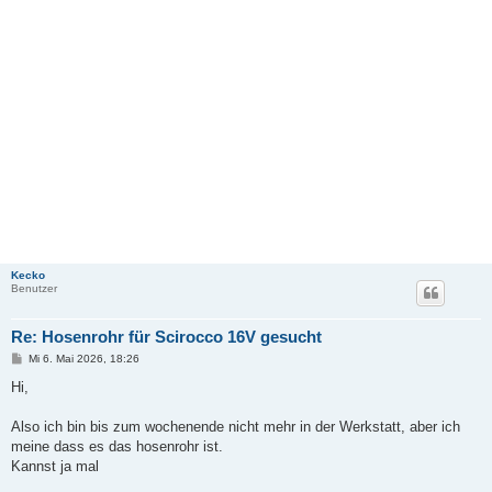
Kecko
Benutzer
Re: Hosenrohr für Scirocco 16V gesucht
B
Mi 6. Mai 2026, 18:26
e
i
Hi,
t
r
a
Also ich bin bis zum wochenende nicht mehr in der Werkstatt, aber ich
g
meine dass es das hosenrohr ist.
Kannst ja mal