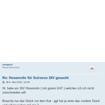
semperit
Neuer Benutzer
Re: Hosenrohr für Scirocco 16V gesucht
B
Mi 6. Mai 2026, 10:09
e
i
Hi, habe ein 16V Hosenrohr ( mit gutem KAT ) welches ich ich nicht
t
zerschneiden will.
r
a
g
Brauche nur das Stück vor dem Kat - ggf hat ja einer das vordere Stück