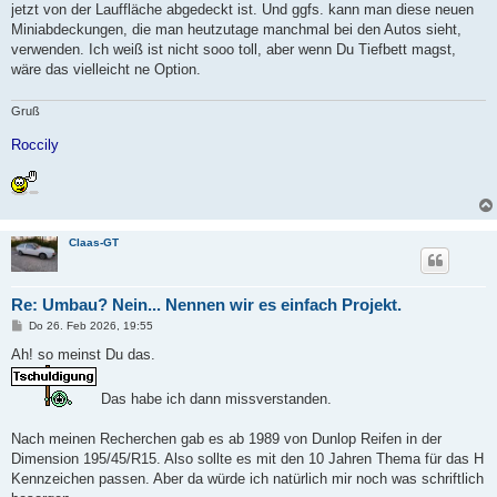
jetzt von der Lauffläche abgedeckt ist. Und ggfs. kann man diese neuen
Miniabdeckungen, die man heutzutage manchmal bei den Autos sieht,
verwenden. Ich weiß ist nicht sooo toll, aber wenn Du Tiefbett magst,
wäre das vielleicht ne Option.
Gruß
Roccily
Claas-GT
Re: Umbau? Nein... Nennen wir es einfach Projekt.
B
Do 26. Feb 2026, 19:55
e
i
Ah! so meinst Du das.
t
r
a
Das habe ich dann missverstanden.
g
Nach meinen Recherchen gab es ab 1989 von Dunlop Reifen in der
Dimension 195/45/R15. Also sollte es mit den 10 Jahren Thema für das H
Kennzeichen passen. Aber da würde ich natürlich mir noch was schriftlich