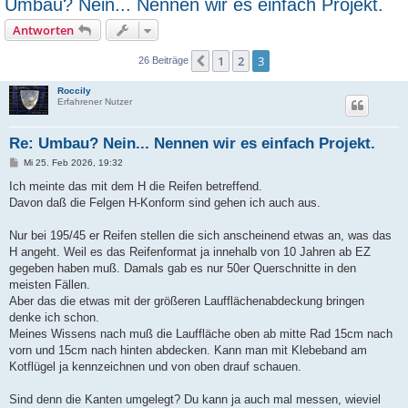
Umbau? Nein... Nennen wir es einfach Projekt.
Antworten
1
2
3
Vorherige
26 Beiträge
Roccily
Erfahrener Nutzer
Re: Umbau? Nein... Nennen wir es einfach Projekt.
B
Mi 25. Feb 2026, 19:32
e
i
Ich meinte das mit dem H die Reifen betreffend.
t
Davon daß die Felgen H-Konform sind gehen ich auch aus.
r
a
g
Nur bei 195/45 er Reifen stellen die sich anscheinend etwas an, was das
H angeht. Weil es das Reifenformat ja innehalb von 10 Jahren ab EZ
gegeben haben muß. Damals gab es nur 50er Querschnitte in den
meisten Fällen.
Aber das die etwas mit der größeren Laufflächenabdeckung bringen
denke ich schon.
Meines Wissens nach muß die Lauffläche oben ab mitte Rad 15cm nach
vorn und 15cm nach hinten abdecken. Kann man mit Klebeband am
Kotflügel ja kennzeichnen und von oben drauf schauen.
Sind denn die Kanten umgelegt? Du kann ja auch mal messen, wieviel