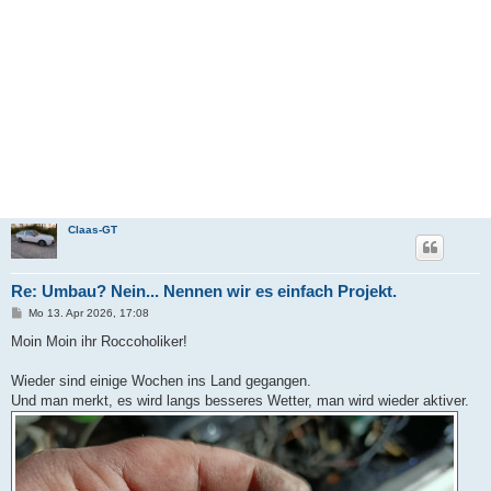
Claas-GT
Re: Umbau? Nein... Nennen wir es einfach Projekt.
B
Mo 13. Apr 2026, 17:08
e
i
Moin Moin ihr Roccoholiker!
t
r
a
Wieder sind einige Wochen ins Land gegangen.
g
Und man merkt, es wird langs besseres Wetter, man wird wieder aktiver.