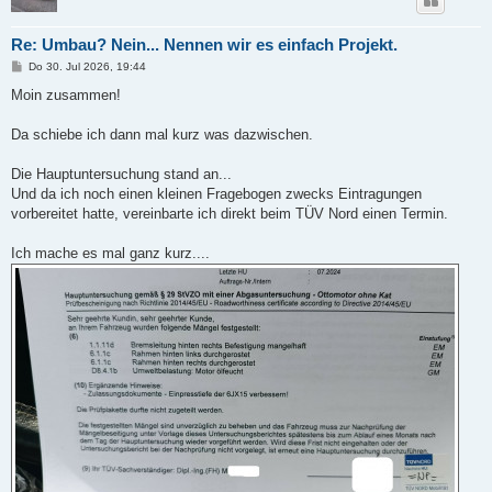
Re: Umbau? Nein... Nennen wir es einfach Projekt.
B
Do 30. Jul 2026, 19:44
e
i
Moin zusammen!
t
r
a
Da schiebe ich dann mal kurz was dazwischen.
g
Die Hauptuntersuchung stand an...
Und da ich noch einen kleinen Fragebogen zwecks Eintragungen
vorbereitet hatte, vereinbarte ich direkt beim TÜV Nord einen Termin.
Ich mache es mal ganz kurz....