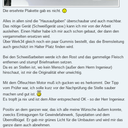
Die ersehnte Plakette gab es nicht.
Alles in allen sind die "Hausaufgaben" überschaubar und auch machbar.
Das nötige Gerät (Schweißgerät usw.) kann ich mir von der Arbeit
ausleihen. Einen Halter habe ich mir auch schon gebaut, der dann den
vergammelten ersetzen wird.
Über Werk34 gleich noch ein paar Gummis bestellt, das die Bremsleitung
auch geschützt im Halter Platz finden wird.
Bei den Schweißarbeiten werde ich den Rost und das gammelige Fleisch
entfernen und stumpf Briefmarken setzen.
Da es an Stellen ist, wo kein Mensch (außer dem Herrn Ingenieur)
hinschaut, ist mir die Originalität eher unwichtig.
Mit dem Ölfeuchten Motor muß ich gucken wo es herkommt. Der Tipp
vom Prüfer war, ich solle kurz vor der Nachprüfung die Stelle sauber
machen und gut ist.
Es tropft ja nix und ist dem Alter entsprechend OK - so der Herr Ingenieur.
Positiv an dem ganzen war, das ich alle meine Wünsche äußern konnte,
zwecks Eintragungen für Gewindefahrwerk, Spurplatten und dem
Überrollbügel. Er gab mir grünes Licht für die Umbauten und wird mir das
ganze dann auch abnehmen.