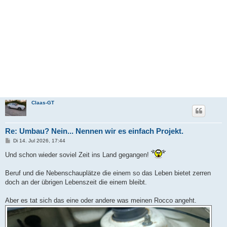
Claas-GT
Re: Umbau? Nein... Nennen wir es einfach Projekt.
B
Di 14. Jul 2026, 17:44
e
i
Und schon wieder soviel Zeit ins Land gegangen!
t
r
a
Beruf und die Nebenschauplätze die einem so das Leben bietet zerren
g
doch an der übrigen Lebenszeit die einem bleibt.
Aber es tat sich das eine oder andere was meinen Rocco angeht.