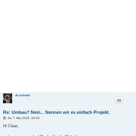
dr.scirado
Re: Umbau? Nein... Nennen wir es einfach Projekt.
B
Do 7. Mai 2026, 08:49
e
i
Hi Claas,
t
r
a