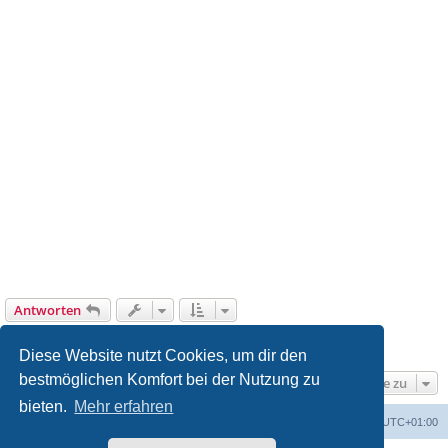
Antworten
1
2
3
Vorherige
26 Beiträge
Diese Website nutzt Cookies, um dir den
bestmöglichen Komfort bei der Nutzung zu
Gehe zu
bieten.
Mehr erfahren
Foren-Übersicht
Alle Zeiten sind
UTC+01:00