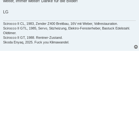
weiter, immer weiter! Danke für die Bilder!
g
LG
Scirocco II CL, 1983, Zender Z400 Breitbau, 16V mit Weber, Vollrestauration.
Scirocco II GTL, 1985, Servo, Sitzheizung, Elektro-Fensterheber, Bastuck Edelstahl.
Oldtimer.
Scirocco II GT, 1988. Rentner-Zustand.
Skoda Enyaq, 2025. Fuck you Klimawandel.