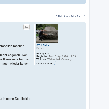
3 Beiträge • Seite
1
von
1
GT II Rider
unmöglich machen.
Benutzer
Beiträge:
85
 nicht angeben. Der
Registriert:
Mo 26. Apr 2010, 19:53
ie Karosserie hat nur
Wohnort:
Walkenried, Germany
K
n auch wieder lange
Kontaktdaten:
o
n
t
a
k
t
d
a
t
e
n
v
auch gerne Detailbilder
o
n
G
T