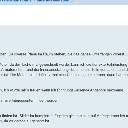
 - siehe obere Leiste)
Biete Teile oder Zubehör
geben. Da diverse Pläne im Raum stehen, die das ganze Unterfangen vorerst 
otor, da der Tacho mal gewechselt wurde, kann ich die korrekte Fahrleistung
Armaturenbrett und die Innenausstattung. Es sind alle Teile vorhanden und d
r ist. Der Motor sollte definitiv mal eine Überholung bekommen, dann hat ma
nn, ich würde mich freuen wenn ich Richtungsweisende Angebote bekomme.
n Teile Interessenten finden würden.
u finden ist. Bilder im kompletten füge ich gleich hinzu, auf Anfrage kann ich 
 da es gerade zu geparkt ist.