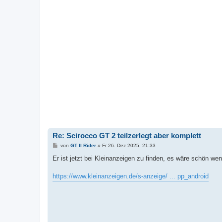
Re: Scirocco GT 2 teilzerlegt aber komplett
B
von
GT II Rider
»
Fr 26. Dez 2025, 21:33
e
i
Er ist jetzt bei Kleinanzeigen zu finden, es wäre schön w
t
r
a
https://www.kleinanzeigen.de/s-anzeige/ ... pp_android
g