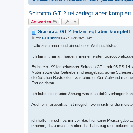
Foren-Übersicht
Teile- und Automarkt (nur mit Subscription
Scirocco GT 2 teilzerlegt aber komplett
Antworten
Scirocco GT 2 teilzerlegt aber komplett
B
von
GT II Rider
»
Do 25. Dez 2025, 13:59
e
i
Hallo zusammen und ein schönes Weihnachtsfest!
t
r
a
Ich bin mit mir am hardern, meinen ersten Scirocco abzu
g
Es ist ein 1991er schwarzer Scirocco GT II mit 95 PS JH M
Motor sowie das Getriebe sind ausgebaut, sowie Scheiben, 
die üblichen Roststellen, was ohne großen Aufwand machba
Freude daran.
Ich habe leider keine Ahnung was man dafür verlangen ka
Auch ein Teileverkauf ist möglich, wenn sich für die meiste
ich hoffe, ihr seht es mir vor, das hier keine Preisangabe z
machen, dazu muss ich aber das Fahrzeug raus bekommen,