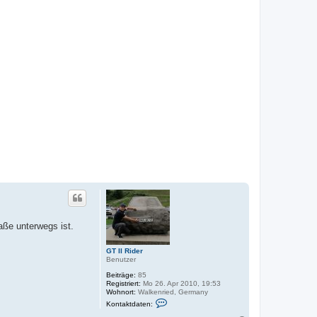
o
b
e
n
aße unterwegs ist.
GT II Rider
Benutzer
Beiträge:
85
Registriert:
Mo 26. Apr 2010, 19:53
Wohnort:
Walkenried, Germany
K
Kontaktdaten:
o
n