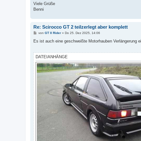
Viele Grüße
Benni
Re: Scirocco GT 2 teilzerlegt aber komplett
B
von
GT II Rider
»
Do 25. Dez 2025, 14:06
e
i
Es ist auch eine geschweißte Motorhauben Verlängerung e
t
r
a
g
DATEIANHÄNGE