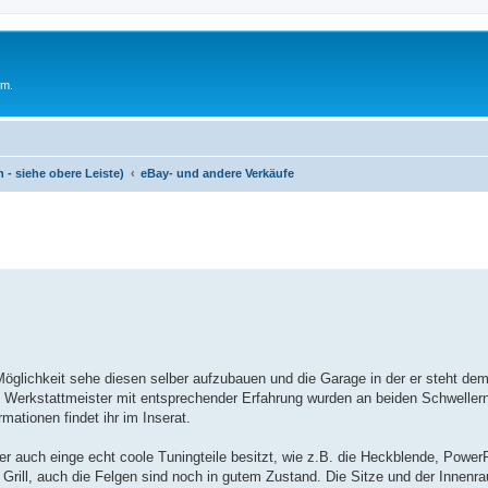
um.
 - siehe obere Leiste)
eBay- und andere Verkäufe
öglichkeit sehe diesen selber aufzubauen und die Garage in der er steht de
 Werkstattmeister mit entsprechender Erfahrung wurden an beiden Schwellern 
mationen findet ihr im Inserat.
r auch einge echt coole Tuningteile besitzt, wie z.B. die Heckblende, Powe
ei Grill, auch die Felgen sind noch in gutem Zustand. Die Sitze und der Innen