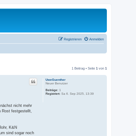
Registrieren
Anmelden
1 Beitrag • Seite
1
von
1
UweGuenther
Neuer Benutzer
Beiträge:
1
Registriert:
Sa 6. Sep 2025, 13:39
mnächst nicht mehr
Rost festgestellt,
rRohr, K&N
raum sind sogar noch