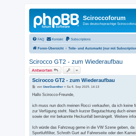
Sciroccoforum
Das deutschsprachige Sciroccofor
FAQ
Kontakt
Subscriptions
Foren-Übersicht
Teile- und Automarkt (nur mit Subscription
Scirocco GT2 - zum Wiederaufbau
Antworten
Scirocco GT2 - zum Wiederaufbau
B
von
UweGuenther
»
Sa 6. Sep 2025, 14:13
e
i
Hallo Scirocco-Freunde,
t
r
a
ich muss nun doch meinen Rocci verkaufen, da ich keine M
g
zur Verfügung steht. Nach kurzer Begutachtung duch einen
sowie der mir bekannte Heckunfall bemängelt. Weitere infor
Ich würde das Fahrzeug gerne in die VW Szene geben, da e
Sportluftfilter, Schroth Gurt auf Fahrerseite oder den Kam