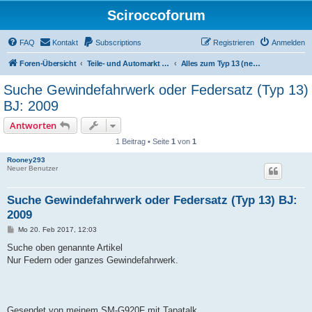
Sciroccoforum
FAQ
Kontakt
Subscriptions
Registrieren
Anmelden
Foren-Übersicht
Teile- und Automarkt (nur mit Subscription - siehe obere Leiste)
Alles zum Typ 13 (neuer Scirocco)
Suche Gewindefahrwerk oder Federsatz (Typ 13)
BJ: 2009
Antworten
1 Beitrag • Seite
1
von
1
Rooney293
Neuer Benutzer
Suche Gewindefahrwerk oder Federsatz (Typ 13) BJ:
2009
B
Mo 20. Feb 2017, 12:03
e
i
Suche oben genannte Artikel
t
Nur Federn oder ganzes Gewindefahrwerk.
r
a
g
Gesendet von meinem SM-G920F mit Tapatalk