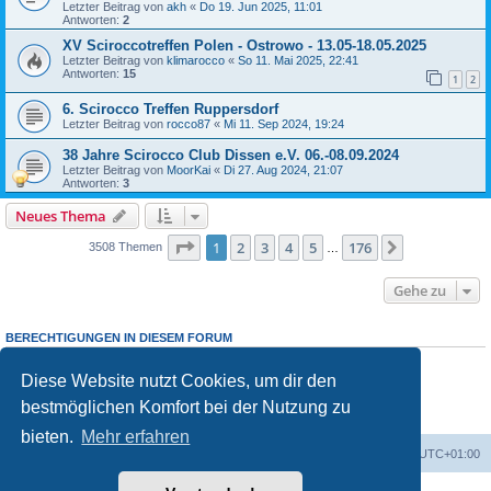
Letzter Beitrag von
akh
«
Do 19. Jun 2025, 11:01
Antworten:
2
XV Sciroccotreffen Polen - Ostrowo - 13.05-18.05.2025
Letzter Beitrag von
klimarocco
«
So 11. Mai 2025, 22:41
Antworten:
15
1
2
6. Scirocco Treffen Ruppersdorf
Letzter Beitrag von
rocco87
«
Mi 11. Sep 2024, 19:24
38 Jahre Scirocco Club Dissen e.V. 06.-08.09.2024
Letzter Beitrag von
MoorKai
«
Di 27. Aug 2024, 21:07
Antworten:
3
Neues Thema
Seite
1
von
176
1
2
3
4
5
176
Nächste
3508 Themen
…
Gehe zu
BERECHTIGUNGEN IN DIESEM FORUM
Du darfst
keine
neuen Themen in diesem Forum erstellen.
Du darfst
keine
Antworten zu Themen in diesem Forum erstellen.
Diese Website nutzt Cookies, um dir den
Du darfst deine Beiträge in diesem Forum
nicht
ändern.
bestmöglichen Komfort bei der Nutzung zu
Du darfst deine Beiträge in diesem Forum
nicht
löschen.
Du darfst
keine
Dateianhänge in diesem Forum erstellen.
bieten.
Mehr erfahren
Foren-Übersicht
Alle Zeiten sind
UTC+01:00