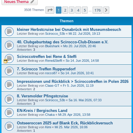
Neues Thema
Seite
1
von
176
1
2
3
4
5
176
Nächste
3508 Themen
…
Themen
kleiner Herbstcruise bei Osnabrück mit Museumsbesuch
Letzter Beitrag von
Scirocco_53b
«
Mi 22. Jul 2026, 19:13
40. Clubgeburtstag des Scirocco-Club-Dissen e.V.
Letzter Beitrag von
Blueshark
«
Mo 20. Jul 2026, 20:46
Antworten:
3
Sciroccotreffen bei Rene & Steffi
Letzter Beitrag von
Rene&Steffi
«
So 14. Jun 2026, 14:58
7. Scirocco Treffen Ruppersdorf
Letzter Beitrag von
rocco87
«
So 14. Jun 2026, 10:41
Impressionen und Rückblick > Sciroccotreffen in Polen 2026
Letzter Beitrag von
Claas-GT
«
Fr 5. Jun 2026, 11:19
Antworten:
2
8. Versmolder Pfingstcruise
Letzter Beitrag von
Scirocco_53b
«
Sa 16. Mai 2026, 07:33
Antworten:
3
EN-Kreis / Bergisches Land
Letzter Beitrag von
Chaka
«
Mi 29. Apr 2026, 13:58
Ostseeroccen 2025 auf Blank Eck, Rückblickversuch
Letzter Beitrag von
Kimi
«
Mi 25. Mär 2026, 16:06
Antworten:
1