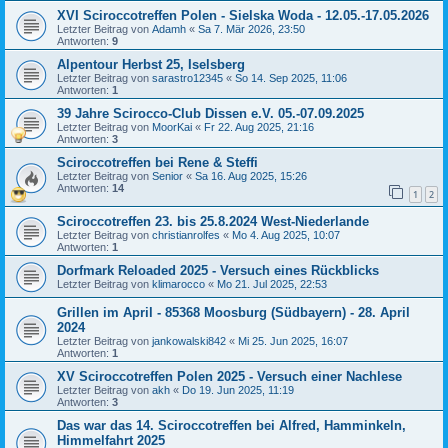
XVI Sciroccotreffen Polen - Sielska Woda - 12.05.-17.05.2026
Letzter Beitrag von
Adamh
«
Sa 7. Mär 2026, 23:50
Antworten:
9
Alpentour Herbst 25, Iselsberg
Letzter Beitrag von
sarastro12345
«
So 14. Sep 2025, 11:06
Antworten:
1
39 Jahre Scirocco-Club Dissen e.V. 05.-07.09.2025
Letzter Beitrag von
MoorKai
«
Fr 22. Aug 2025, 21:16
Antworten:
3
Sciroccotreffen bei Rene & Steffi
Letzter Beitrag von
Senior
«
Sa 16. Aug 2025, 15:26
Antworten:
14
1
2
Sciroccotreffen 23. bis 25.8.2024 West-Niederlande
Letzter Beitrag von
christianrolfes
«
Mo 4. Aug 2025, 10:07
Antworten:
1
Dorfmark Reloaded 2025 - Versuch eines Rückblicks
Letzter Beitrag von
klimarocco
«
Mo 21. Jul 2025, 22:53
Grillen im April - 85368 Moosburg (Südbayern) - 28. April
2024
Letzter Beitrag von
jankowalski842
«
Mi 25. Jun 2025, 16:07
Antworten:
1
XV Sciroccotreffen Polen 2025 - Versuch einer Nachlese
Letzter Beitrag von
akh
«
Do 19. Jun 2025, 11:19
Antworten:
3
Das war das 14. Sciroccotreffen bei Alfred, Hamminkeln,
Himmelfahrt 2025