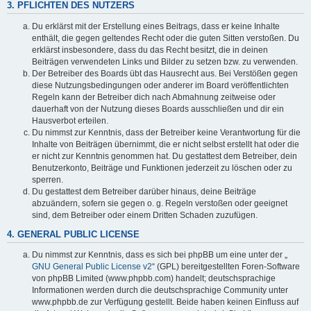
3. PFLICHTEN DES NUTZERS
Du erklärst mit der Erstellung eines Beitrags, dass er keine Inhalte
enthält, die gegen geltendes Recht oder die guten Sitten verstoßen. Du
erklärst insbesondere, dass du das Recht besitzt, die in deinen
Beiträgen verwendeten Links und Bilder zu setzen bzw. zu verwenden.
Der Betreiber des Boards übt das Hausrecht aus. Bei Verstößen gegen
diese Nutzungsbedingungen oder anderer im Board veröffentlichten
Regeln kann der Betreiber dich nach Abmahnung zeitweise oder
dauerhaft von der Nutzung dieses Boards ausschließen und dir ein
Hausverbot erteilen.
Du nimmst zur Kenntnis, dass der Betreiber keine Verantwortung für die
Inhalte von Beiträgen übernimmt, die er nicht selbst erstellt hat oder die
er nicht zur Kenntnis genommen hat. Du gestattest dem Betreiber, dein
Benutzerkonto, Beiträge und Funktionen jederzeit zu löschen oder zu
sperren.
Du gestattest dem Betreiber darüber hinaus, deine Beiträge
abzuändern, sofern sie gegen o. g. Regeln verstoßen oder geeignet
sind, dem Betreiber oder einem Dritten Schaden zuzufügen.
4. GENERAL PUBLIC LICENSE
Du nimmst zur Kenntnis, dass es sich bei phpBB um eine unter der „
GNU General Public License v2
“ (GPL) bereitgestellten Foren-Software
von phpBB Limited (www.phpbb.com) handelt; deutschsprachige
Informationen werden durch die deutschsprachige Community unter
www.phpbb.de zur Verfügung gestellt. Beide haben keinen Einfluss auf