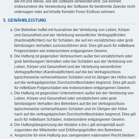
die Art und Weise, wie die Software verwendet wird. Sie können
insbesondere die Verwendung der Software für bestimmte Zwecke nicht
untersagen oder auf Inhalte fremder Foren Einfluss nehmen.
5. GEWÄHRLEISTUNG
Der Betreiber haftet mit Ausnahme der Verletzung von Leben, Körper
und Gesundheit und der Verletzung wesentlicher Vertragspflichten
(Kardinalpflichten) nur für Schäden, die auf ein vorsätzliches oder grob
fahrlässiges Verhalten zurückzuführen sind. Dies gilt auch für mittelbare
Folgeschäden wie insbesondere entgangenen Gewinn.
Die Haftung ist gegenüber Verbrauchern außer bei vorsätzlichem oder
grob fahrlässigem Verhalten oder bei Schäden aus der Verletzung von
Leben, Körper und Gesundheit und der Verletzung wesentlicher
Vertragspflichten (Kardinalpflichten) auf die bei Vertragsschluss
typischerweise vorhersehbaren Schäden und im übrigen der Höhe nach
auf die vertragstypischen Durchschnittsschäden begrenzt. Dies gilt auch
für mittelbare Folgeschäden wie insbesondere entgangenen Gewinn.
Die Haftung ist gegenüber Unternehmern außer bei der Verletzung von
Leben, Körper und Gesundheit oder vorsätzlichem oder grob
fahrlässigem Verhalten des Betreibers auf die bei Vertragsschluss
typischerweise vorhersehbaren Schäden und im Übrigen der Höhe
nach auf die vertragstypischen Durchschnittsschäden begrenzt. Dies gilt
auch für mittelbare Schäden, insbesondere entgangenen Gewinn.
Die Haftungsbegrenzung der Absätze a bis c gilt sinngemäß auch
zugunsten der Mitarbeiter und Erfüllungsgehilfen des Betreibers.
Ansprüche für eine Haftung aus zwingendem nationalem Recht bleiben