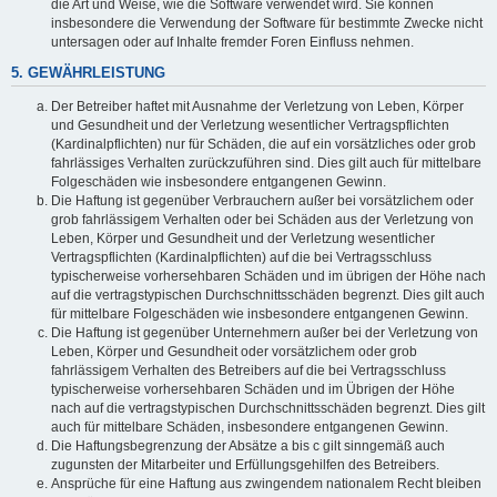
die Art und Weise, wie die Software verwendet wird. Sie können
insbesondere die Verwendung der Software für bestimmte Zwecke nicht
untersagen oder auf Inhalte fremder Foren Einfluss nehmen.
5. GEWÄHRLEISTUNG
Der Betreiber haftet mit Ausnahme der Verletzung von Leben, Körper
und Gesundheit und der Verletzung wesentlicher Vertragspflichten
(Kardinalpflichten) nur für Schäden, die auf ein vorsätzliches oder grob
fahrlässiges Verhalten zurückzuführen sind. Dies gilt auch für mittelbare
Folgeschäden wie insbesondere entgangenen Gewinn.
Die Haftung ist gegenüber Verbrauchern außer bei vorsätzlichem oder
grob fahrlässigem Verhalten oder bei Schäden aus der Verletzung von
Leben, Körper und Gesundheit und der Verletzung wesentlicher
Vertragspflichten (Kardinalpflichten) auf die bei Vertragsschluss
typischerweise vorhersehbaren Schäden und im übrigen der Höhe nach
auf die vertragstypischen Durchschnittsschäden begrenzt. Dies gilt auch
für mittelbare Folgeschäden wie insbesondere entgangenen Gewinn.
Die Haftung ist gegenüber Unternehmern außer bei der Verletzung von
Leben, Körper und Gesundheit oder vorsätzlichem oder grob
fahrlässigem Verhalten des Betreibers auf die bei Vertragsschluss
typischerweise vorhersehbaren Schäden und im Übrigen der Höhe
nach auf die vertragstypischen Durchschnittsschäden begrenzt. Dies gilt
auch für mittelbare Schäden, insbesondere entgangenen Gewinn.
Die Haftungsbegrenzung der Absätze a bis c gilt sinngemäß auch
zugunsten der Mitarbeiter und Erfüllungsgehilfen des Betreibers.
Ansprüche für eine Haftung aus zwingendem nationalem Recht bleiben