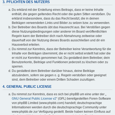
3. PFLICHTEN DES NUTZERS
Du erklärst mit der Erstellung eines Beitrags, dass er keine Inhalte
enthält, die gegen geltendes Recht oder die guten Sitten verstoßen. Du
erklärst insbesondere, dass du das Recht besitzt, die in deinen
Beiträgen verwendeten Links und Bilder zu setzen bzw. zu verwenden.
Der Betreiber des Boards übt das Hausrecht aus. Bei Verstößen gegen
diese Nutzungsbedingungen oder anderer im Board veröffentlichten
Regeln kann der Betreiber dich nach Abmahnung zeitweise oder
dauerhaft von der Nutzung dieses Boards ausschließen und dir ein
Hausverbot erteilen.
Du nimmst zur Kenntnis, dass der Betreiber keine Verantwortung für die
Inhalte von Beiträgen übernimmt, die er nicht selbst erstellt hat oder die
er nicht zur Kenntnis genommen hat. Du gestattest dem Betreiber, dein
Benutzerkonto, Beiträge und Funktionen jederzeit zu löschen oder zu
sperren.
Du gestattest dem Betreiber darüber hinaus, deine Beiträge
abzuändern, sofern sie gegen o. g. Regeln verstoßen oder geeignet
sind, dem Betreiber oder einem Dritten Schaden zuzufügen.
4. GENERAL PUBLIC LICENSE
Du nimmst zur Kenntnis, dass es sich bei phpBB um eine unter der „
GNU General Public License v2
“ (GPL) bereitgestellten Foren-Software
von phpBB Limited (www.phpbb.com) handelt; deutschsprachige
Informationen werden durch die deutschsprachige Community unter
www.phpbb.de zur Verfügung gestellt. Beide haben keinen Einfluss auf