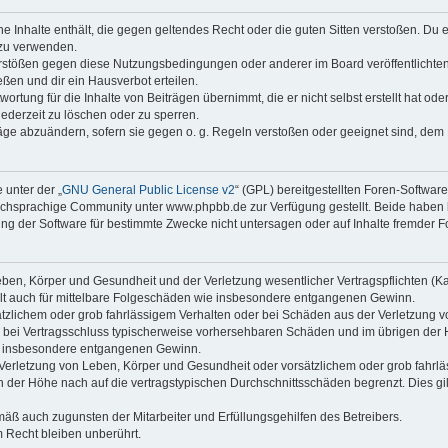
ine Inhalte enthält, die gegen geltendes Recht oder die guten Sitten verstoßen. Du 
 zu verwenden.
erstößen gegen diese Nutzungsbedingungen oder anderer im Board veröffentlichte
ßen und dir ein Hausverbot erteilen.
ortung für die Inhalte von Beiträgen übernimmt, die er nicht selbst erstellt hat od
jederzeit zu löschen oder zu sperren.
räge abzuändern, sofern sie gegen o. g. Regeln verstoßen oder geeignet sind, dem
 unter der „
GNU General Public License v2
“ (GPL) bereitgestellten Foren-Softwa
chsprachige Community unter www.phpbb.de zur Verfügung gestellt. Beide haben ke
g der Software für bestimmte Zwecke nicht untersagen oder auf Inhalte fremder F
ben, Körper und Gesundheit und der Verletzung wesentlicher Vertragspflichten (Kard
gilt auch für mittelbare Folgeschäden wie insbesondere entgangenen Gewinn.
ätzlichem oder grob fahrlässigem Verhalten oder bei Schäden aus der Verletzung 
 die bei Vertragsschluss typischerweise vorhersehbaren Schäden und im übrigen de
wie insbesondere entgangenen Gewinn.
erletzung von Leben, Körper und Gesundheit oder vorsätzlichem oder grob fahrläs
der Höhe nach auf die vertragstypischen Durchschnittsschäden begrenzt. Dies gi
mäß auch zugunsten der Mitarbeiter und Erfüllungsgehilfen des Betreibers.
 Recht bleiben unberührt.