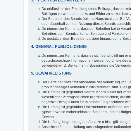
3. PFLICHTEN DES NUTZERS
Du erklärst mit der Erstellung eines Beitrags, dass er ke
Beiträgen verwendeten Links und Bilder zu setzen bzw.
Der Betreiber des Boards übt das Hausrecht aus. Bei V
oder dauerhaft von der Nutzung dieses Boards ausschlie
Du nimmst zur Kenntnis, dass der Betreiber keine Verantw
Betreiber, dein Benutzerkonto, Beiträge und Funktionen 
Du gestattest dem Betreiber darüber hinaus, deine Beit
4. GENERAL PUBLIC LICENSE
Du nimmst zur Kenntnis, dass es sich bei phpBB um eine
deutschsprachige Informationen werden durch die deuts
verwendet wird. Sie können insbesondere die Verwendun
5. GEWÄHRLEISTUNG
Der Betreiber haftet mit Ausnahme der Verletzung von Le
grob fahrlässiges Verhalten zurückzuführen sind. Dies 
Die Haftung ist gegenüber Verbrauchern außer bei vors
wesentlicher Vertragspflichten (Kardinalpflichten) auf
begrenzt. Dies gilt auch für mittelbare Folgeschäden 
Die Haftung ist gegenüber Unternehmern außer bei der V
typischerweise vorhersehbaren Schäden und im Übrigen 
Gewinn.
Die Haftungsbegrenzung der Absätze a bis c gilt sinnge
Ansprüche für eine Haftung aus zwingendem nationalem