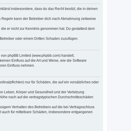
erklärst insbesondere, dass du das Recht besitzt, die in deinen
n Regeln kann der Betreiber dich nach Abmahnung zeitweise
er die er nicht zur Kenntnis genommen hat. Du gestattest dem
 Betreiber oder einem Dritten Schaden zuzufügen.
re von phpBB Limited (www.phpbb.com) handelt;
inen Einfluss auf die Art und Weise, wie die Software
oren Einfluss nehmen.
inalpflichten) nur für Schäden, die auf ein vorsätzliches oder
von Leben, Körper und Gesundheit und der Verletzung
r Höhe nach auf die vertragstypischen Durchschnittsschäden
sigem Verhalten des Betreibers auf die bei Vertragsschluss
lt auch für mittelbare Schäden, insbesondere entgangenen