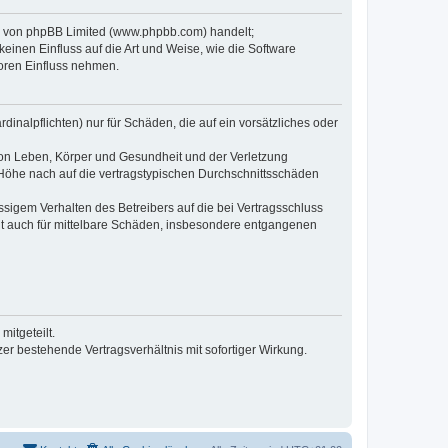
re von phpBB Limited (www.phpbb.com) handelt;
inen Einfluss auf die Art und Weise, wie die Software
oren Einfluss nehmen.
inalpflichten) nur für Schäden, die auf ein vorsätzliches oder
von Leben, Körper und Gesundheit und der Verletzung
r Höhe nach auf die vertragstypischen Durchschnittsschäden
sigem Verhalten des Betreibers auf die bei Vertragsschluss
lt auch für mittelbare Schäden, insbesondere entgangenen
itgeteilt.
r bestehende Vertragsverhältnis mit sofortiger Wirkung.