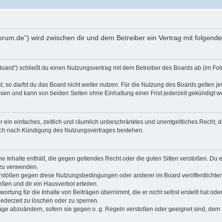
oforum.de“) wird zwischen dir und dem Betreiber ein Vertrag mit folge
Board“) schließt du einen Nutzungsvertrag mit dem Betreiber des Boards ab (im Fol
 so darfst du das Board nicht weiter nutzen. Für die Nutzung des Boards gelten jew
sen und kann von beiden Seiten ohne Einhaltung einer Frist jederzeit gekündigt w
ber ein einfaches, zeitlich und räumlich unbeschränktes und unentgeltliches Recht
auch nach Kündigung des Nutzungsvertrages bestehen.
ine Inhalte enthält, die gegen geltendes Recht oder die guten Sitten verstoßen. Du 
 zu verwenden.
erstößen gegen diese Nutzungsbedingungen oder anderer im Board veröffentlichte
ßen und dir ein Hausverbot erteilen.
ortung für die Inhalte von Beiträgen übernimmt, die er nicht selbst erstellt hat od
jederzeit zu löschen oder zu sperren.
räge abzuändern, sofern sie gegen o. g. Regeln verstoßen oder geeignet sind, dem