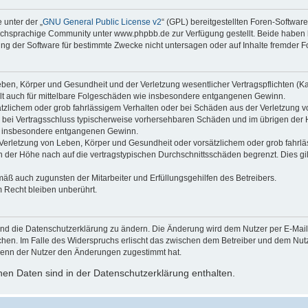
 unter der „
GNU General Public License v2
“ (GPL) bereitgestellten Foren-Softwa
chsprachige Community unter www.phpbb.de zur Verfügung gestellt. Beide haben ke
g der Software für bestimmte Zwecke nicht untersagen oder auf Inhalte fremder F
ben, Körper und Gesundheit und der Verletzung wesentlicher Vertragspflichten (Kard
gilt auch für mittelbare Folgeschäden wie insbesondere entgangenen Gewinn.
ätzlichem oder grob fahrlässigem Verhalten oder bei Schäden aus der Verletzung 
 die bei Vertragsschluss typischerweise vorhersehbaren Schäden und im übrigen de
wie insbesondere entgangenen Gewinn.
erletzung von Leben, Körper und Gesundheit oder vorsätzlichem oder grob fahrläs
der Höhe nach auf die vertragstypischen Durchschnittsschäden begrenzt. Dies gi
mäß auch zugunsten der Mitarbeiter und Erfüllungsgehilfen des Betreibers.
 Recht bleiben unberührt.
und die Datenschutzerklärung zu ändern. Die Änderung wird dem Nutzer per E-Mail m
chen. Im Falle des Widerspruchs erlischt das zwischen dem Betreiber und dem Nutze
wenn der Nutzer den Änderungen zugestimmt hat.
en Daten sind in der Datenschutzerklärung enthalten.