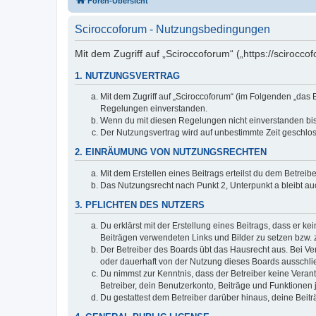
Foren-Übersicht
Sciroccoforum - Nutzungsbedingungen
Mit dem Zugriff auf „Sciroccoforum“ („https://scirocc
1. NUTZUNGSVERTRAG
Mit dem Zugriff auf „Sciroccoforum“ (im Folgenden „das 
Regelungen einverstanden.
Wenn du mit diesen Regelungen nicht einverstanden bist,
Der Nutzungsvertrag wird auf unbestimmte Zeit geschlos
2. EINRÄUMUNG VON NUTZUNGSRECHTEN
Mit dem Erstellen eines Beitrags erteilst du dem Betrei
Das Nutzungsrecht nach Punkt 2, Unterpunkt a bleibt 
3. PFLICHTEN DES NUTZERS
Du erklärst mit der Erstellung eines Beitrags, dass er ke
Beiträgen verwendeten Links und Bilder zu setzen bzw.
Der Betreiber des Boards übt das Hausrecht aus. Bei V
oder dauerhaft von der Nutzung dieses Boards ausschlie
Du nimmst zur Kenntnis, dass der Betreiber keine Verantw
Betreiber, dein Benutzerkonto, Beiträge und Funktionen 
Du gestattest dem Betreiber darüber hinaus, deine Beit