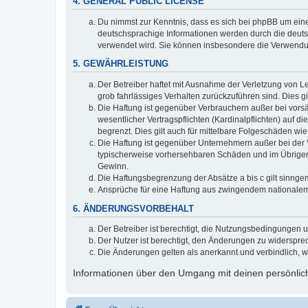
4. GENERAL PUBLIC LICENSE
Du nimmst zur Kenntnis, dass es sich bei phpBB um eine
deutschsprachige Informationen werden durch die deuts
verwendet wird. Sie können insbesondere die Verwendun
5. GEWÄHRLEISTUNG
Der Betreiber haftet mit Ausnahme der Verletzung von Le
grob fahrlässiges Verhalten zurückzuführen sind. Dies 
Die Haftung ist gegenüber Verbrauchern außer bei vors
wesentlicher Vertragspflichten (Kardinalpflichten) auf
begrenzt. Dies gilt auch für mittelbare Folgeschäden 
Die Haftung ist gegenüber Unternehmern außer bei der V
typischerweise vorhersehbaren Schäden und im Übrigen 
Gewinn.
Die Haftungsbegrenzung der Absätze a bis c gilt sinnge
Ansprüche für eine Haftung aus zwingendem nationalem
6. ÄNDERUNGSVORBEHALT
Der Betreiber ist berechtigt, die Nutzungsbedingungen 
Der Nutzer ist berechtigt, den Änderungen zu widerspre
Die Änderungen gelten als anerkannt und verbindlich, 
Informationen über den Umgang mit deinen persönlich