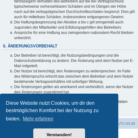
fahrlässigem Verhalten des Betreibers auf die bei Vertragsschluss
typischerweise vorhersehbaren Schäden und im Übrigen der Höhe
nach auf die vertragstypischen Durchschnittsschäden begrenzt. Dies gilt
auch für mittelbare Schäden, insbesondere entgangenen Gewinn.
Die Haftungsbegrenzung der Absätze a bis c gilt sinngemäß auch
zugunsten der Mitarbeiter und Erfüllungsgehilfen des Betreibers.
Ansprüche für eine Haftung aus zwingendem nationalem Recht bleiben
unberührt.
6. ÄNDERUNGSVORBEHALT
Der Betreiber ist berechtigt, die Nutzungsbedingungen und die
Datenschutzerklärung zu ändern. Die Änderung wird dem Nutzer per E-
Mail mitgeteilt.
Der Nutzer ist berechtigt, den Änderungen zu widersprechen. Im Falle
des Widerspruchs erlischt das zwischen dem Betreiber und dem Nutzer
bestehende Vertragsverhältnis mit sofortiger Wirkung.
Die Änderungen gelten als anerkannt und verbindlich, wenn der Nutzer
den Änderungen zugestimmt hat.
Informationen über den Umgang mit deinen persönlichen Daten
Diese Website nutzt Cookies, um dir den
sind in der Datenschutzerklärung enthalten.
bestmöglichen Komfort bei der Nutzung zu
bieten.
Mehr erfahren
Foren-Übersicht
Alle Zeiten sind
UTC+01:00
Verstanden!
Powered by
phpBB
® Forum Software © phpBB Limited