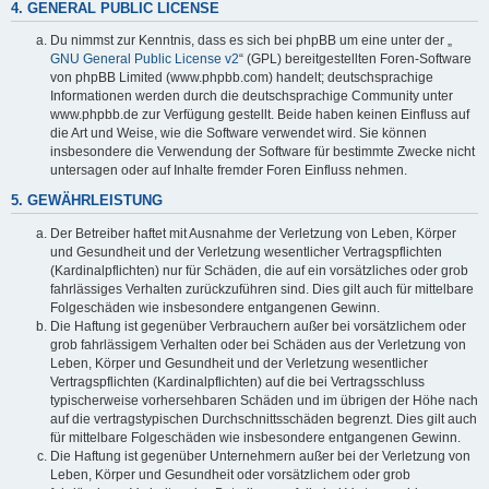
4. GENERAL PUBLIC LICENSE
Du nimmst zur Kenntnis, dass es sich bei phpBB um eine unter der „
GNU General Public License v2
“ (GPL) bereitgestellten Foren-Software
von phpBB Limited (www.phpbb.com) handelt; deutschsprachige
Informationen werden durch die deutschsprachige Community unter
www.phpbb.de zur Verfügung gestellt. Beide haben keinen Einfluss auf
die Art und Weise, wie die Software verwendet wird. Sie können
insbesondere die Verwendung der Software für bestimmte Zwecke nicht
untersagen oder auf Inhalte fremder Foren Einfluss nehmen.
5. GEWÄHRLEISTUNG
Der Betreiber haftet mit Ausnahme der Verletzung von Leben, Körper
und Gesundheit und der Verletzung wesentlicher Vertragspflichten
(Kardinalpflichten) nur für Schäden, die auf ein vorsätzliches oder grob
fahrlässiges Verhalten zurückzuführen sind. Dies gilt auch für mittelbare
Folgeschäden wie insbesondere entgangenen Gewinn.
Die Haftung ist gegenüber Verbrauchern außer bei vorsätzlichem oder
grob fahrlässigem Verhalten oder bei Schäden aus der Verletzung von
Leben, Körper und Gesundheit und der Verletzung wesentlicher
Vertragspflichten (Kardinalpflichten) auf die bei Vertragsschluss
typischerweise vorhersehbaren Schäden und im übrigen der Höhe nach
auf die vertragstypischen Durchschnittsschäden begrenzt. Dies gilt auch
für mittelbare Folgeschäden wie insbesondere entgangenen Gewinn.
Die Haftung ist gegenüber Unternehmern außer bei der Verletzung von
Leben, Körper und Gesundheit oder vorsätzlichem oder grob