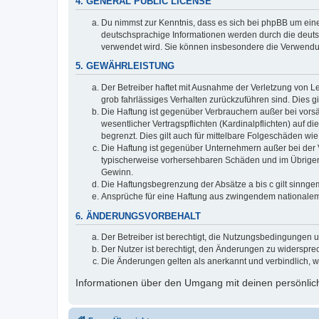
4. GENERAL PUBLIC LICENSE
Du nimmst zur Kenntnis, dass es sich bei phpBB um eine
deutschsprachige Informationen werden durch die deuts
verwendet wird. Sie können insbesondere die Verwendun
5. GEWÄHRLEISTUNG
Der Betreiber haftet mit Ausnahme der Verletzung von Le
grob fahrlässiges Verhalten zurückzuführen sind. Dies 
Die Haftung ist gegenüber Verbrauchern außer bei vors
wesentlicher Vertragspflichten (Kardinalpflichten) auf
begrenzt. Dies gilt auch für mittelbare Folgeschäden 
Die Haftung ist gegenüber Unternehmern außer bei der V
typischerweise vorhersehbaren Schäden und im Übrigen 
Gewinn.
Die Haftungsbegrenzung der Absätze a bis c gilt sinnge
Ansprüche für eine Haftung aus zwingendem nationalem
6. ÄNDERUNGSVORBEHALT
Der Betreiber ist berechtigt, die Nutzungsbedingungen 
Der Nutzer ist berechtigt, den Änderungen zu widerspre
Die Änderungen gelten als anerkannt und verbindlich, 
Informationen über den Umgang mit deinen persönlich