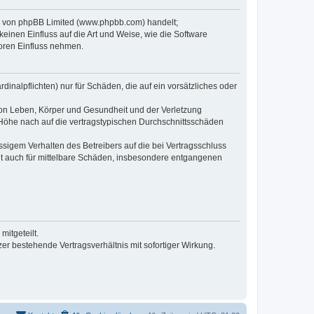
re von phpBB Limited (www.phpbb.com) handelt;
inen Einfluss auf die Art und Weise, wie die Software
oren Einfluss nehmen.
inalpflichten) nur für Schäden, die auf ein vorsätzliches oder
von Leben, Körper und Gesundheit und der Verletzung
r Höhe nach auf die vertragstypischen Durchschnittsschäden
sigem Verhalten des Betreibers auf die bei Vertragsschluss
lt auch für mittelbare Schäden, insbesondere entgangenen
itgeteilt.
r bestehende Vertragsverhältnis mit sofortiger Wirkung.