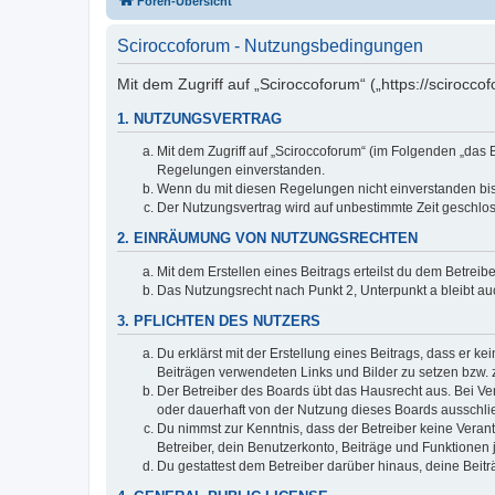
Foren-Übersicht
Sciroccoforum - Nutzungsbedingungen
Mit dem Zugriff auf „Sciroccoforum“ („https://scirocc
1. NUTZUNGSVERTRAG
Mit dem Zugriff auf „Sciroccoforum“ (im Folgenden „das 
Regelungen einverstanden.
Wenn du mit diesen Regelungen nicht einverstanden bist,
Der Nutzungsvertrag wird auf unbestimmte Zeit geschlos
2. EINRÄUMUNG VON NUTZUNGSRECHTEN
Mit dem Erstellen eines Beitrags erteilst du dem Betrei
Das Nutzungsrecht nach Punkt 2, Unterpunkt a bleibt 
3. PFLICHTEN DES NUTZERS
Du erklärst mit der Erstellung eines Beitrags, dass er ke
Beiträgen verwendeten Links und Bilder zu setzen bzw.
Der Betreiber des Boards übt das Hausrecht aus. Bei V
oder dauerhaft von der Nutzung dieses Boards ausschlie
Du nimmst zur Kenntnis, dass der Betreiber keine Verantw
Betreiber, dein Benutzerkonto, Beiträge und Funktionen 
Du gestattest dem Betreiber darüber hinaus, deine Beit