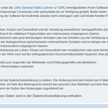
 unter der „
GNU General Public License v2
“ (GPL) bereitgestellten Foren-Softwa
chsprachige Community unter www.phpbb.de zur Verfügung gestellt. Beide haben ke
g der Software für bestimmte Zwecke nicht untersagen oder auf Inhalte fremder F
ben, Körper und Gesundheit und der Verletzung wesentlicher Vertragspflichten (Kard
gilt auch für mittelbare Folgeschäden wie insbesondere entgangenen Gewinn.
ätzlichem oder grob fahrlässigem Verhalten oder bei Schäden aus der Verletzung 
 die bei Vertragsschluss typischerweise vorhersehbaren Schäden und im übrigen de
wie insbesondere entgangenen Gewinn.
erletzung von Leben, Körper und Gesundheit oder vorsätzlichem oder grob fahrläs
der Höhe nach auf die vertragstypischen Durchschnittsschäden begrenzt. Dies gi
mäß auch zugunsten der Mitarbeiter und Erfüllungsgehilfen des Betreibers.
 Recht bleiben unberührt.
und die Datenschutzerklärung zu ändern. Die Änderung wird dem Nutzer per E-Mail m
chen. Im Falle des Widerspruchs erlischt das zwischen dem Betreiber und dem Nutze
wenn der Nutzer den Änderungen zugestimmt hat.
en Daten sind in der Datenschutzerklärung enthalten.