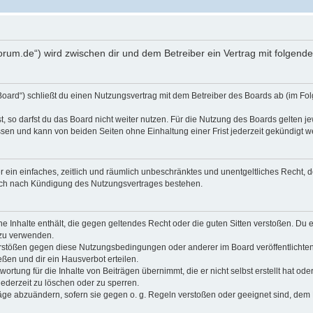
oforum.de“) wird zwischen dir und dem Betreiber ein Vertrag mit folge
Board“) schließt du einen Nutzungsvertrag mit dem Betreiber des Boards ab (im Fol
 so darfst du das Board nicht weiter nutzen. Für die Nutzung des Boards gelten jew
sen und kann von beiden Seiten ohne Einhaltung einer Frist jederzeit gekündigt w
ber ein einfaches, zeitlich und räumlich unbeschränktes und unentgeltliches Recht
auch nach Kündigung des Nutzungsvertrages bestehen.
ine Inhalte enthält, die gegen geltendes Recht oder die guten Sitten verstoßen. Du 
 zu verwenden.
erstößen gegen diese Nutzungsbedingungen oder anderer im Board veröffentlichte
ßen und dir ein Hausverbot erteilen.
ortung für die Inhalte von Beiträgen übernimmt, die er nicht selbst erstellt hat od
jederzeit zu löschen oder zu sperren.
räge abzuändern, sofern sie gegen o. g. Regeln verstoßen oder geeignet sind, dem