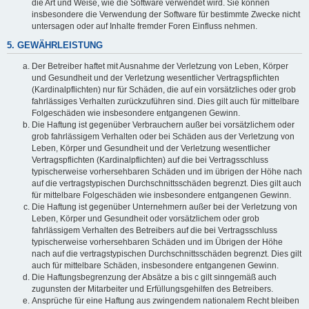
die Art und Weise, wie die Software verwendet wird. Sie können
insbesondere die Verwendung der Software für bestimmte Zwecke nicht
untersagen oder auf Inhalte fremder Foren Einfluss nehmen.
5. GEWÄHRLEISTUNG
Der Betreiber haftet mit Ausnahme der Verletzung von Leben, Körper
und Gesundheit und der Verletzung wesentlicher Vertragspflichten
(Kardinalpflichten) nur für Schäden, die auf ein vorsätzliches oder grob
fahrlässiges Verhalten zurückzuführen sind. Dies gilt auch für mittelbare
Folgeschäden wie insbesondere entgangenen Gewinn.
Die Haftung ist gegenüber Verbrauchern außer bei vorsätzlichem oder
grob fahrlässigem Verhalten oder bei Schäden aus der Verletzung von
Leben, Körper und Gesundheit und der Verletzung wesentlicher
Vertragspflichten (Kardinalpflichten) auf die bei Vertragsschluss
typischerweise vorhersehbaren Schäden und im übrigen der Höhe nach
auf die vertragstypischen Durchschnittsschäden begrenzt. Dies gilt auch
für mittelbare Folgeschäden wie insbesondere entgangenen Gewinn.
Die Haftung ist gegenüber Unternehmern außer bei der Verletzung von
Leben, Körper und Gesundheit oder vorsätzlichem oder grob
fahrlässigem Verhalten des Betreibers auf die bei Vertragsschluss
typischerweise vorhersehbaren Schäden und im Übrigen der Höhe
nach auf die vertragstypischen Durchschnittsschäden begrenzt. Dies gilt
auch für mittelbare Schäden, insbesondere entgangenen Gewinn.
Die Haftungsbegrenzung der Absätze a bis c gilt sinngemäß auch
zugunsten der Mitarbeiter und Erfüllungsgehilfen des Betreibers.
Ansprüche für eine Haftung aus zwingendem nationalem Recht bleiben