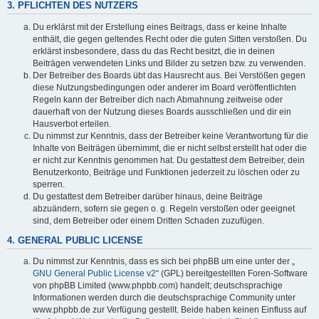
3. PFLICHTEN DES NUTZERS
Du erklärst mit der Erstellung eines Beitrags, dass er keine Inhalte
enthält, die gegen geltendes Recht oder die guten Sitten verstoßen. Du
erklärst insbesondere, dass du das Recht besitzt, die in deinen
Beiträgen verwendeten Links und Bilder zu setzen bzw. zu verwenden.
Der Betreiber des Boards übt das Hausrecht aus. Bei Verstößen gegen
diese Nutzungsbedingungen oder anderer im Board veröffentlichten
Regeln kann der Betreiber dich nach Abmahnung zeitweise oder
dauerhaft von der Nutzung dieses Boards ausschließen und dir ein
Hausverbot erteilen.
Du nimmst zur Kenntnis, dass der Betreiber keine Verantwortung für die
Inhalte von Beiträgen übernimmt, die er nicht selbst erstellt hat oder die
er nicht zur Kenntnis genommen hat. Du gestattest dem Betreiber, dein
Benutzerkonto, Beiträge und Funktionen jederzeit zu löschen oder zu
sperren.
Du gestattest dem Betreiber darüber hinaus, deine Beiträge
abzuändern, sofern sie gegen o. g. Regeln verstoßen oder geeignet
sind, dem Betreiber oder einem Dritten Schaden zuzufügen.
4. GENERAL PUBLIC LICENSE
Du nimmst zur Kenntnis, dass es sich bei phpBB um eine unter der „
GNU General Public License v2
“ (GPL) bereitgestellten Foren-Software
von phpBB Limited (www.phpbb.com) handelt; deutschsprachige
Informationen werden durch die deutschsprachige Community unter
www.phpbb.de zur Verfügung gestellt. Beide haben keinen Einfluss auf