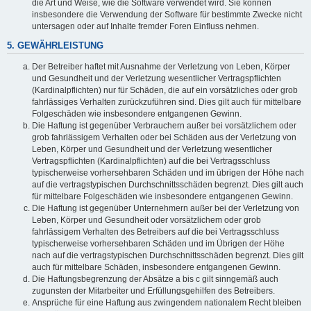
die Art und Weise, wie die Software verwendet wird. Sie können
insbesondere die Verwendung der Software für bestimmte Zwecke nicht
untersagen oder auf Inhalte fremder Foren Einfluss nehmen.
5. GEWÄHRLEISTUNG
Der Betreiber haftet mit Ausnahme der Verletzung von Leben, Körper
und Gesundheit und der Verletzung wesentlicher Vertragspflichten
(Kardinalpflichten) nur für Schäden, die auf ein vorsätzliches oder grob
fahrlässiges Verhalten zurückzuführen sind. Dies gilt auch für mittelbare
Folgeschäden wie insbesondere entgangenen Gewinn.
Die Haftung ist gegenüber Verbrauchern außer bei vorsätzlichem oder
grob fahrlässigem Verhalten oder bei Schäden aus der Verletzung von
Leben, Körper und Gesundheit und der Verletzung wesentlicher
Vertragspflichten (Kardinalpflichten) auf die bei Vertragsschluss
typischerweise vorhersehbaren Schäden und im übrigen der Höhe nach
auf die vertragstypischen Durchschnittsschäden begrenzt. Dies gilt auch
für mittelbare Folgeschäden wie insbesondere entgangenen Gewinn.
Die Haftung ist gegenüber Unternehmern außer bei der Verletzung von
Leben, Körper und Gesundheit oder vorsätzlichem oder grob
fahrlässigem Verhalten des Betreibers auf die bei Vertragsschluss
typischerweise vorhersehbaren Schäden und im Übrigen der Höhe
nach auf die vertragstypischen Durchschnittsschäden begrenzt. Dies gilt
auch für mittelbare Schäden, insbesondere entgangenen Gewinn.
Die Haftungsbegrenzung der Absätze a bis c gilt sinngemäß auch
zugunsten der Mitarbeiter und Erfüllungsgehilfen des Betreibers.
Ansprüche für eine Haftung aus zwingendem nationalem Recht bleiben