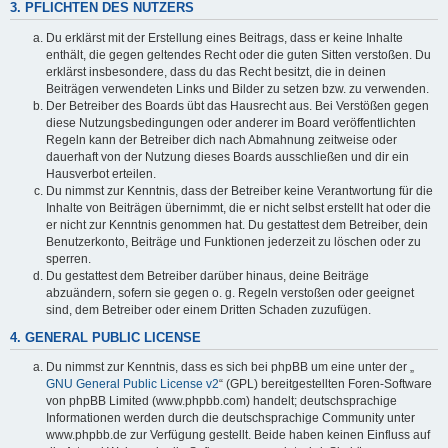
3. PFLICHTEN DES NUTZERS
Du erklärst mit der Erstellung eines Beitrags, dass er keine Inhalte
enthält, die gegen geltendes Recht oder die guten Sitten verstoßen. Du
erklärst insbesondere, dass du das Recht besitzt, die in deinen
Beiträgen verwendeten Links und Bilder zu setzen bzw. zu verwenden.
Der Betreiber des Boards übt das Hausrecht aus. Bei Verstößen gegen
diese Nutzungsbedingungen oder anderer im Board veröffentlichten
Regeln kann der Betreiber dich nach Abmahnung zeitweise oder
dauerhaft von der Nutzung dieses Boards ausschließen und dir ein
Hausverbot erteilen.
Du nimmst zur Kenntnis, dass der Betreiber keine Verantwortung für die
Inhalte von Beiträgen übernimmt, die er nicht selbst erstellt hat oder die
er nicht zur Kenntnis genommen hat. Du gestattest dem Betreiber, dein
Benutzerkonto, Beiträge und Funktionen jederzeit zu löschen oder zu
sperren.
Du gestattest dem Betreiber darüber hinaus, deine Beiträge
abzuändern, sofern sie gegen o. g. Regeln verstoßen oder geeignet
sind, dem Betreiber oder einem Dritten Schaden zuzufügen.
4. GENERAL PUBLIC LICENSE
Du nimmst zur Kenntnis, dass es sich bei phpBB um eine unter der „
GNU General Public License v2
“ (GPL) bereitgestellten Foren-Software
von phpBB Limited (www.phpbb.com) handelt; deutschsprachige
Informationen werden durch die deutschsprachige Community unter
www.phpbb.de zur Verfügung gestellt. Beide haben keinen Einfluss auf