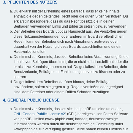
3. PFLICHTEN DES NUTZERS
Du erklärst mit der Erstellung eines Beitrags, dass er keine Inhalte
enthält, die gegen geltendes Recht oder die guten Sitten verstoßen. Du
erklärst insbesondere, dass du das Recht besitzt, die in deinen
Beiträgen verwendeten Links und Bilder zu setzen bzw. zu verwenden.
Der Betreiber des Boards übt das Hausrecht aus. Bei Verstößen gegen
diese Nutzungsbedingungen oder anderer im Board veröffentlichten
Regeln kann der Betreiber dich nach Abmahnung zeitweise oder
dauerhaft von der Nutzung dieses Boards ausschließen und dir ein
Hausverbot erteilen.
Du nimmst zur Kenntnis, dass der Betreiber keine Verantwortung für die
Inhalte von Beiträgen übernimmt, die er nicht selbst erstellt hat oder die
er nicht zur Kenntnis genommen hat. Du gestattest dem Betreiber, dein
Benutzerkonto, Beiträge und Funktionen jederzeit zu löschen oder zu
sperren.
Du gestattest dem Betreiber darüber hinaus, deine Beiträge
abzuändern, sofern sie gegen o. g. Regeln verstoßen oder geeignet
sind, dem Betreiber oder einem Dritten Schaden zuzufügen.
4. GENERAL PUBLIC LICENSE
Du nimmst zur Kenntnis, dass es sich bei phpBB um eine unter der „
GNU General Public License v2
“ (GPL) bereitgestellten Foren-Software
von phpBB Limited (www.phpbb.com) handelt; deutschsprachige
Informationen werden durch die deutschsprachige Community unter
www.phpbb.de zur Verfügung gestellt. Beide haben keinen Einfluss auf