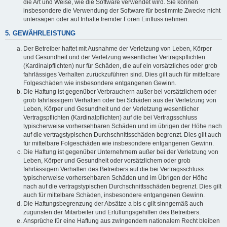
die Art und Weise, wie die Software verwendet wird. Sie können
insbesondere die Verwendung der Software für bestimmte Zwecke nicht
untersagen oder auf Inhalte fremder Foren Einfluss nehmen.
5. GEWÄHRLEISTUNG
Der Betreiber haftet mit Ausnahme der Verletzung von Leben, Körper
und Gesundheit und der Verletzung wesentlicher Vertragspflichten
(Kardinalpflichten) nur für Schäden, die auf ein vorsätzliches oder grob
fahrlässiges Verhalten zurückzuführen sind. Dies gilt auch für mittelbare
Folgeschäden wie insbesondere entgangenen Gewinn.
Die Haftung ist gegenüber Verbrauchern außer bei vorsätzlichem oder
grob fahrlässigem Verhalten oder bei Schäden aus der Verletzung von
Leben, Körper und Gesundheit und der Verletzung wesentlicher
Vertragspflichten (Kardinalpflichten) auf die bei Vertragsschluss
typischerweise vorhersehbaren Schäden und im übrigen der Höhe nach
auf die vertragstypischen Durchschnittsschäden begrenzt. Dies gilt auch
für mittelbare Folgeschäden wie insbesondere entgangenen Gewinn.
Die Haftung ist gegenüber Unternehmern außer bei der Verletzung von
Leben, Körper und Gesundheit oder vorsätzlichem oder grob
fahrlässigem Verhalten des Betreibers auf die bei Vertragsschluss
typischerweise vorhersehbaren Schäden und im Übrigen der Höhe
nach auf die vertragstypischen Durchschnittsschäden begrenzt. Dies gilt
auch für mittelbare Schäden, insbesondere entgangenen Gewinn.
Die Haftungsbegrenzung der Absätze a bis c gilt sinngemäß auch
zugunsten der Mitarbeiter und Erfüllungsgehilfen des Betreibers.
Ansprüche für eine Haftung aus zwingendem nationalem Recht bleiben