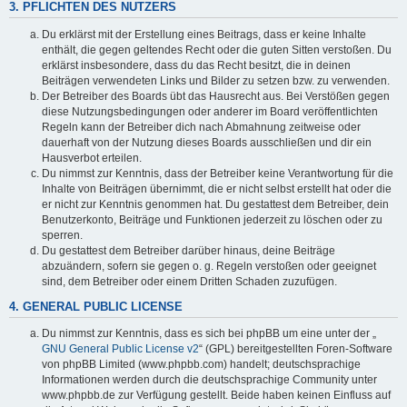
3. PFLICHTEN DES NUTZERS
Du erklärst mit der Erstellung eines Beitrags, dass er keine Inhalte
enthält, die gegen geltendes Recht oder die guten Sitten verstoßen. Du
erklärst insbesondere, dass du das Recht besitzt, die in deinen
Beiträgen verwendeten Links und Bilder zu setzen bzw. zu verwenden.
Der Betreiber des Boards übt das Hausrecht aus. Bei Verstößen gegen
diese Nutzungsbedingungen oder anderer im Board veröffentlichten
Regeln kann der Betreiber dich nach Abmahnung zeitweise oder
dauerhaft von der Nutzung dieses Boards ausschließen und dir ein
Hausverbot erteilen.
Du nimmst zur Kenntnis, dass der Betreiber keine Verantwortung für die
Inhalte von Beiträgen übernimmt, die er nicht selbst erstellt hat oder die
er nicht zur Kenntnis genommen hat. Du gestattest dem Betreiber, dein
Benutzerkonto, Beiträge und Funktionen jederzeit zu löschen oder zu
sperren.
Du gestattest dem Betreiber darüber hinaus, deine Beiträge
abzuändern, sofern sie gegen o. g. Regeln verstoßen oder geeignet
sind, dem Betreiber oder einem Dritten Schaden zuzufügen.
4. GENERAL PUBLIC LICENSE
Du nimmst zur Kenntnis, dass es sich bei phpBB um eine unter der „
GNU General Public License v2
“ (GPL) bereitgestellten Foren-Software
von phpBB Limited (www.phpbb.com) handelt; deutschsprachige
Informationen werden durch die deutschsprachige Community unter
www.phpbb.de zur Verfügung gestellt. Beide haben keinen Einfluss auf