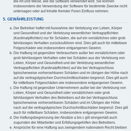
die Art und Weise, wie die Software verwendet wird. Sie können
insbesondere die Verwendung der Software für bestimmte Zwecke nicht
untersagen oder auf Inhalte fremder Foren Einfluss nehmen.
5. GEWÄHRLEISTUNG
Der Betreiber haftet mit Ausnahme der Verletzung von Leben, Körper
und Gesundheit und der Verletzung wesentlicher Vertragspflichten
(Kardinalpflichten) nur für Schäden, die auf ein vorsätzliches oder grob
fahrlässiges Verhalten zurückzuführen sind. Dies gilt auch für mittelbare
Folgeschäden wie insbesondere entgangenen Gewinn.
Die Haftung ist gegenüber Verbrauchern außer bei vorsätzlichem oder
grob fahrlässigem Verhalten oder bei Schäden aus der Verletzung von
Leben, Körper und Gesundheit und der Verletzung wesentlicher
Vertragspflichten (Kardinalpflichten) auf die bei Vertragsschluss
typischerweise vorhersehbaren Schäden und im übrigen der Höhe nach
auf die vertragstypischen Durchschnittsschäden begrenzt. Dies gilt auch
für mittelbare Folgeschäden wie insbesondere entgangenen Gewinn.
Die Haftung ist gegenüber Unternehmern außer bei der Verletzung von
Leben, Körper und Gesundheit oder vorsätzlichem oder grob
fahrlässigem Verhalten des Betreibers auf die bei Vertragsschluss
typischerweise vorhersehbaren Schäden und im Übrigen der Höhe
nach auf die vertragstypischen Durchschnittsschäden begrenzt. Dies gilt
auch für mittelbare Schäden, insbesondere entgangenen Gewinn.
Die Haftungsbegrenzung der Absätze a bis c gilt sinngemäß auch
zugunsten der Mitarbeiter und Erfüllungsgehilfen des Betreibers.
Ansprüche für eine Haftung aus zwingendem nationalem Recht bleiben