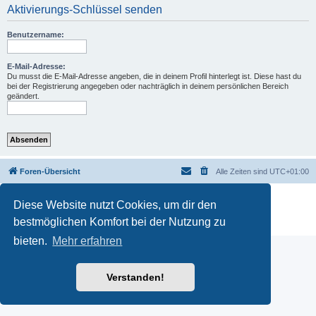
Aktivierungs-Schlüssel senden
Benutzername:
E-Mail-Adresse:
Du musst die E-Mail-Adresse angeben, die in deinem Profil hinterlegt ist. Diese hast du
bei der Registrierung angegeben oder nachträglich in deinem persönlichen Bereich
geändert.
Foren-Übersicht
Alle Zeiten sind
UTC+01:00
Powered by
phpBB
® Forum Software © phpBB Limited
Diese Website nutzt Cookies, um dir den
Deutsche Übersetzung durch
phpBB.de
bestmöglichen Komfort bei der Nutzung zu
Datenschutz
|
Nutzungsbedingungen
bieten.
Mehr erfahren
Verstanden!