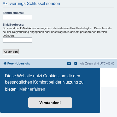
Aktivierungs-Schlüssel senden
Benutzername:
E-Mail-Adresse:
Du musst die E-Mail-Adresse angeben, die in deinem Profil hinterlegt ist. Diese hast du
bei der Registrierung angegeben oder nachträglich in deinem persönlichen Bereich
geändert.
Foren-Übersicht
Alle Zeiten sind
UTC+01:00
Powered by
phpBB
® Forum Software © phpBB Limited
Diese Website nutzt Cookies, um dir den
Deutsche Übersetzung durch
phpBB.de
bestmöglichen Komfort bei der Nutzung zu
Datenschutz
|
Nutzungsbedingungen
bieten.
Mehr erfahren
Verstanden!