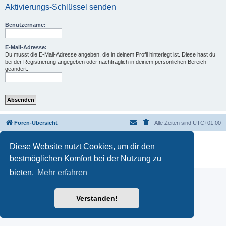
Aktivierungs-Schlüssel senden
Benutzername:
E-Mail-Adresse:
Du musst die E-Mail-Adresse angeben, die in deinem Profil hinterlegt ist. Diese hast du
bei der Registrierung angegeben oder nachträglich in deinem persönlichen Bereich
geändert.
Foren-Übersicht
Alle Zeiten sind
UTC+01:00
Powered by
phpBB
® Forum Software © phpBB Limited
Diese Website nutzt Cookies, um dir den
Deutsche Übersetzung durch
phpBB.de
bestmöglichen Komfort bei der Nutzung zu
Datenschutz
|
Nutzungsbedingungen
bieten.
Mehr erfahren
Verstanden!