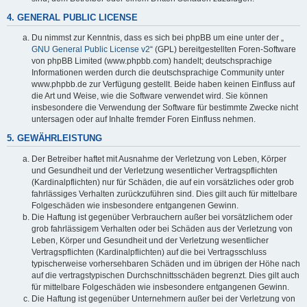
4. GENERAL PUBLIC LICENSE
Du nimmst zur Kenntnis, dass es sich bei phpBB um eine unter der „
GNU General Public License v2
“ (GPL) bereitgestellten Foren-Software
von phpBB Limited (www.phpbb.com) handelt; deutschsprachige
Informationen werden durch die deutschsprachige Community unter
www.phpbb.de zur Verfügung gestellt. Beide haben keinen Einfluss auf
die Art und Weise, wie die Software verwendet wird. Sie können
insbesondere die Verwendung der Software für bestimmte Zwecke nicht
untersagen oder auf Inhalte fremder Foren Einfluss nehmen.
5. GEWÄHRLEISTUNG
Der Betreiber haftet mit Ausnahme der Verletzung von Leben, Körper
und Gesundheit und der Verletzung wesentlicher Vertragspflichten
(Kardinalpflichten) nur für Schäden, die auf ein vorsätzliches oder grob
fahrlässiges Verhalten zurückzuführen sind. Dies gilt auch für mittelbare
Folgeschäden wie insbesondere entgangenen Gewinn.
Die Haftung ist gegenüber Verbrauchern außer bei vorsätzlichem oder
grob fahrlässigem Verhalten oder bei Schäden aus der Verletzung von
Leben, Körper und Gesundheit und der Verletzung wesentlicher
Vertragspflichten (Kardinalpflichten) auf die bei Vertragsschluss
typischerweise vorhersehbaren Schäden und im übrigen der Höhe nach
auf die vertragstypischen Durchschnittsschäden begrenzt. Dies gilt auch
für mittelbare Folgeschäden wie insbesondere entgangenen Gewinn.
Die Haftung ist gegenüber Unternehmern außer bei der Verletzung von