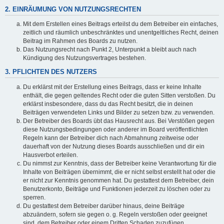
2. EINRÄUMUNG VON NUTZUNGSRECHTEN
Mit dem Erstellen eines Beitrags erteilst du dem Betreiber ein einfaches,
zeitlich und räumlich unbeschränktes und unentgeltliches Recht, deinen
Beitrag im Rahmen des Boards zu nutzen.
Das Nutzungsrecht nach Punkt 2, Unterpunkt a bleibt auch nach
Kündigung des Nutzungsvertrages bestehen.
3. PFLICHTEN DES NUTZERS
Du erklärst mit der Erstellung eines Beitrags, dass er keine Inhalte
enthält, die gegen geltendes Recht oder die guten Sitten verstoßen. Du
erklärst insbesondere, dass du das Recht besitzt, die in deinen
Beiträgen verwendeten Links und Bilder zu setzen bzw. zu verwenden.
Der Betreiber des Boards übt das Hausrecht aus. Bei Verstößen gegen
diese Nutzungsbedingungen oder anderer im Board veröffentlichten
Regeln kann der Betreiber dich nach Abmahnung zeitweise oder
dauerhaft von der Nutzung dieses Boards ausschließen und dir ein
Hausverbot erteilen.
Du nimmst zur Kenntnis, dass der Betreiber keine Verantwortung für die
Inhalte von Beiträgen übernimmt, die er nicht selbst erstellt hat oder die
er nicht zur Kenntnis genommen hat. Du gestattest dem Betreiber, dein
Benutzerkonto, Beiträge und Funktionen jederzeit zu löschen oder zu
sperren.
Du gestattest dem Betreiber darüber hinaus, deine Beiträge
abzuändern, sofern sie gegen o. g. Regeln verstoßen oder geeignet
sind, dem Betreiber oder einem Dritten Schaden zuzufügen.