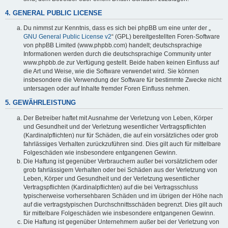
4. GENERAL PUBLIC LICENSE
Du nimmst zur Kenntnis, dass es sich bei phpBB um eine unter der „
GNU General Public License v2
“ (GPL) bereitgestellten Foren-Software
von phpBB Limited (www.phpbb.com) handelt; deutschsprachige
Informationen werden durch die deutschsprachige Community unter
www.phpbb.de zur Verfügung gestellt. Beide haben keinen Einfluss auf
die Art und Weise, wie die Software verwendet wird. Sie können
insbesondere die Verwendung der Software für bestimmte Zwecke nicht
untersagen oder auf Inhalte fremder Foren Einfluss nehmen.
5. GEWÄHRLEISTUNG
Der Betreiber haftet mit Ausnahme der Verletzung von Leben, Körper
und Gesundheit und der Verletzung wesentlicher Vertragspflichten
(Kardinalpflichten) nur für Schäden, die auf ein vorsätzliches oder grob
fahrlässiges Verhalten zurückzuführen sind. Dies gilt auch für mittelbare
Folgeschäden wie insbesondere entgangenen Gewinn.
Die Haftung ist gegenüber Verbrauchern außer bei vorsätzlichem oder
grob fahrlässigem Verhalten oder bei Schäden aus der Verletzung von
Leben, Körper und Gesundheit und der Verletzung wesentlicher
Vertragspflichten (Kardinalpflichten) auf die bei Vertragsschluss
typischerweise vorhersehbaren Schäden und im übrigen der Höhe nach
auf die vertragstypischen Durchschnittsschäden begrenzt. Dies gilt auch
für mittelbare Folgeschäden wie insbesondere entgangenen Gewinn.
Die Haftung ist gegenüber Unternehmern außer bei der Verletzung von