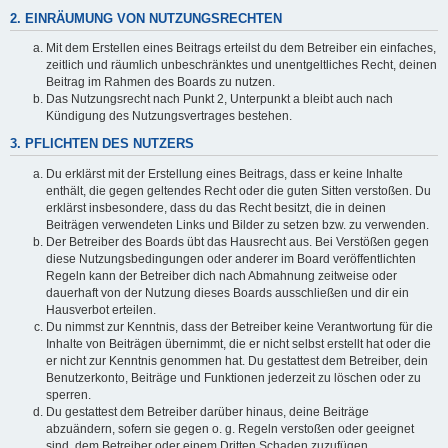
2. EINRÄUMUNG VON NUTZUNGSRECHTEN
Mit dem Erstellen eines Beitrags erteilst du dem Betreiber ein einfaches,
zeitlich und räumlich unbeschränktes und unentgeltliches Recht, deinen
Beitrag im Rahmen des Boards zu nutzen.
Das Nutzungsrecht nach Punkt 2, Unterpunkt a bleibt auch nach
Kündigung des Nutzungsvertrages bestehen.
3. PFLICHTEN DES NUTZERS
Du erklärst mit der Erstellung eines Beitrags, dass er keine Inhalte
enthält, die gegen geltendes Recht oder die guten Sitten verstoßen. Du
erklärst insbesondere, dass du das Recht besitzt, die in deinen
Beiträgen verwendeten Links und Bilder zu setzen bzw. zu verwenden.
Der Betreiber des Boards übt das Hausrecht aus. Bei Verstößen gegen
diese Nutzungsbedingungen oder anderer im Board veröffentlichten
Regeln kann der Betreiber dich nach Abmahnung zeitweise oder
dauerhaft von der Nutzung dieses Boards ausschließen und dir ein
Hausverbot erteilen.
Du nimmst zur Kenntnis, dass der Betreiber keine Verantwortung für die
Inhalte von Beiträgen übernimmt, die er nicht selbst erstellt hat oder die
er nicht zur Kenntnis genommen hat. Du gestattest dem Betreiber, dein
Benutzerkonto, Beiträge und Funktionen jederzeit zu löschen oder zu
sperren.
Du gestattest dem Betreiber darüber hinaus, deine Beiträge
abzuändern, sofern sie gegen o. g. Regeln verstoßen oder geeignet
sind, dem Betreiber oder einem Dritten Schaden zuzufügen.