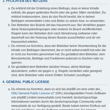
3. PFLICHTEN DES NUTZERS
Du erklärst mit der Erstellung eines Beitrags, dass er keine Inhalte
enthält, die gegen geltendes Recht oder die guten Sitten verstoßen. Du
erklärst insbesondere, dass du das Recht besitzt, die in deinen
Beiträgen verwendeten Links und Bilder zu setzen bzw. zu verwenden.
Der Betreiber des Boards übt das Hausrecht aus. Bei Verstößen gegen
diese Nutzungsbedingungen oder anderer im Board veröffentlichten
Regeln kann der Betreiber dich nach Abmahnung zeitweise oder
dauerhaft von der Nutzung dieses Boards ausschließen und dir ein
Hausverbot erteilen.
Du nimmst zur Kenntnis, dass der Betreiber keine Verantwortung für die
Inhalte von Beiträgen übernimmt, die er nicht selbst erstellt hat oder die
er nicht zur Kenntnis genommen hat. Du gestattest dem Betreiber, dein
Benutzerkonto, Beiträge und Funktionen jederzeit zu löschen oder zu
sperren.
Du gestattest dem Betreiber darüber hinaus, deine Beiträge
abzuändern, sofern sie gegen o. g. Regeln verstoßen oder geeignet
sind, dem Betreiber oder einem Dritten Schaden zuzufügen.
4. GENERAL PUBLIC LICENSE
Du nimmst zur Kenntnis, dass es sich bei phpBB um eine unter der „
GNU General Public License v2
“ (GPL) bereitgestellten Foren-Software
von phpBB Limited (www.phpbb.com) handelt; deutschsprachige
Informationen werden durch die deutschsprachige Community unter
www.phpbb.de zur Verfügung gestellt. Beide haben keinen Einfluss auf