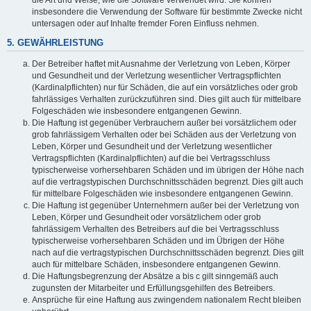
die Art und Weise, wie die Software verwendet wird. Sie können
insbesondere die Verwendung der Software für bestimmte Zwecke nicht
untersagen oder auf Inhalte fremder Foren Einfluss nehmen.
5. GEWÄHRLEISTUNG
Der Betreiber haftet mit Ausnahme der Verletzung von Leben, Körper
und Gesundheit und der Verletzung wesentlicher Vertragspflichten
(Kardinalpflichten) nur für Schäden, die auf ein vorsätzliches oder grob
fahrlässiges Verhalten zurückzuführen sind. Dies gilt auch für mittelbare
Folgeschäden wie insbesondere entgangenen Gewinn.
Die Haftung ist gegenüber Verbrauchern außer bei vorsätzlichem oder
grob fahrlässigem Verhalten oder bei Schäden aus der Verletzung von
Leben, Körper und Gesundheit und der Verletzung wesentlicher
Vertragspflichten (Kardinalpflichten) auf die bei Vertragsschluss
typischerweise vorhersehbaren Schäden und im übrigen der Höhe nach
auf die vertragstypischen Durchschnittsschäden begrenzt. Dies gilt auch
für mittelbare Folgeschäden wie insbesondere entgangenen Gewinn.
Die Haftung ist gegenüber Unternehmern außer bei der Verletzung von
Leben, Körper und Gesundheit oder vorsätzlichem oder grob
fahrlässigem Verhalten des Betreibers auf die bei Vertragsschluss
typischerweise vorhersehbaren Schäden und im Übrigen der Höhe
nach auf die vertragstypischen Durchschnittsschäden begrenzt. Dies gilt
auch für mittelbare Schäden, insbesondere entgangenen Gewinn.
Die Haftungsbegrenzung der Absätze a bis c gilt sinngemäß auch
zugunsten der Mitarbeiter und Erfüllungsgehilfen des Betreibers.
Ansprüche für eine Haftung aus zwingendem nationalem Recht bleiben