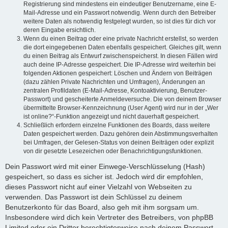
Registrierung sind mindestens ein eindeutiger Benutzername, eine E-
Mail-Adresse und ein Passwort notwendig. Wenn durch den Betreiber
weitere Daten als notwendig festgelegt wurden, so ist dies für dich vor
deren Eingabe ersichtlich.
Wenn du einen Beitrag oder eine private Nachricht erstellst, so werden
die dort eingegebenen Daten ebenfalls gespeichert. Gleiches gilt, wenn
du einen Beitrag als Entwurf zwischenspeicherst. In diesen Fällen wird
auch deine IP-Adresse gespeichert. Die IP-Adresse wird weiterhin bei
folgenden Aktionen gespeichert: Löschen und Ändern von Beiträgen
(dazu zählen Private Nachrichten und Umfragen), Änderungen an
zentralen Profildaten (E-Mail-Adresse, Kontoaktivierung, Benutzer-
Passwort) und gescheiterte Anmeldeversuche. Die von deinem Browser
übermittelte Browser-Kennzeichnung (User Agent) wird nur in der „Wer
ist online?“-Funktion angezeigt und nicht dauerhaft gespeichert.
Schließlich erfordern einzelne Funktionen des Boards, dass weitere
Daten gespeichert werden. Dazu gehören dein Abstimmungsverhalten
bei Umfragen, der Gelesen-Status von deinen Beiträgen oder explizit
von dir gesetzte Lesezeichen oder Benachrichtigungsfunktionen.
Dein Passwort wird mit einer Einwege-Verschlüsselung (Hash)
gespeichert, so dass es sicher ist. Jedoch wird dir empfohlen,
dieses Passwort nicht auf einer Vielzahl von Webseiten zu
verwenden. Das Passwort ist dein Schlüssel zu deinem
Benutzerkonto für das Board, also geh mit ihm sorgsam um.
Insbesondere wird dich kein Vertreter des Betreibers, von phpBB
Limited oder ein Dritter berechtigterweise nach deinem Passwort