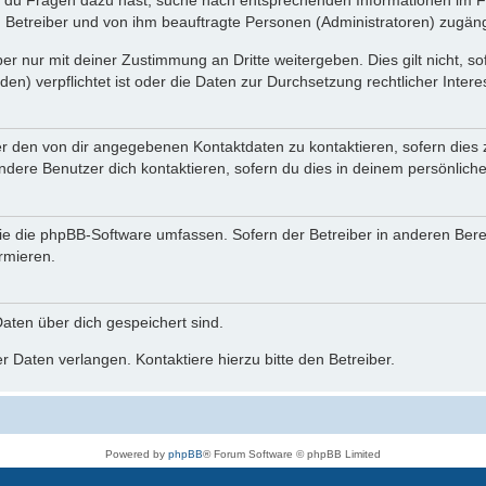
n du Fragen dazu hast, suche nach entsprechenden Informationen im Fo
n Betreiber und von ihm beauftragte Personen (Administratoren) zugäng
r nur mit deiner Zustimmung an Dritte weitergeben. Dies gilt nicht, s
n) verpflichtet ist oder die Daten zur Durchsetzung rechtlicher Interes
er den von dir angegebenen Kontaktdaten zu kontaktieren, sofern dies 
andere Benutzer dich kontaktieren, sofern du dies in deinem persönliche
, die die phpBB-Software umfassen. Sofern der Betreiber in anderen Be
ormieren.
 Daten über dich gespeichert sind.
 Daten verlangen. Kontaktiere hierzu bitte den Betreiber.
Powered by
phpBB
® Forum Software © phpBB Limited
Deutsche Übersetzung durch
phpBB.de