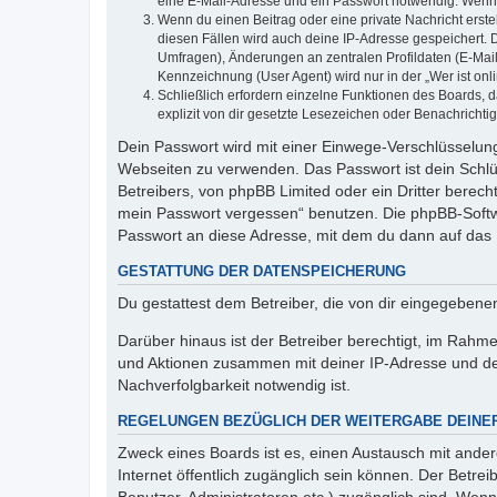
eine E-Mail-Adresse und ein Passwort notwendig. Wenn du
Wenn du einen Beitrag oder eine private Nachricht erste
diesen Fällen wird auch deine IP-Adresse gespeichert. 
Umfragen), Änderungen an zentralen Profildaten (E-Mai
Kennzeichnung (User Agent) wird nur in der „Wer ist onl
Schließlich erfordern einzelne Funktionen des Boards,
explizit von dir gesetzte Lesezeichen oder Benachrichti
Dein Passwort wird mit einer Einwege-Verschlüsselung 
Webseiten zu verwenden. Das Passwort ist dein Schlü
Betreibers, von phpBB Limited oder ein Dritter berec
mein Passwort vergessen“ benutzen. Die phpBB-Softw
Passwort an diese Adresse, mit dem du dann auf das 
GESTATTUNG DER DATENSPEICHERUNG
Du gestattest dem Betreiber, die von dir eingegeben
Darüber hinaus ist der Betreiber berechtigt, im Rahm
und Aktionen zusammen mit deiner IP-Adresse und de
Nachverfolgbarkeit notwendig ist.
REGELUNGEN BEZÜGLICH DER WEITERGABE DEINE
Zweck eines Boards ist es, einen Austausch mit andere
Internet öffentlich zugänglich sein können. Der Betrei