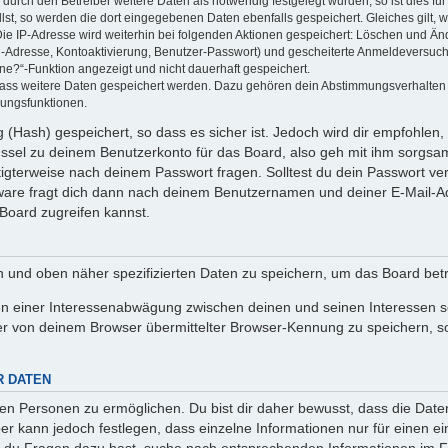
rch den Betreiber weitere Daten als notwendig festgelegt wurden, so ist dies für 
llst, so werden die dort eingegebenen Daten ebenfalls gespeichert. Gleiches gilt, 
Die IP-Adresse wird weiterhin bei folgenden Aktionen gespeichert: Löschen und Än
l-Adresse, Kontoaktivierung, Benutzer-Passwort) und gescheiterte Anmeldeversuch
ine?“-Funktion angezeigt und nicht dauerhaft gespeichert.
 dass weitere Daten gespeichert werden. Dazu gehören dein Abstimmungsverhalten
gungsfunktionen.
(Hash) gespeichert, so dass es sicher ist. Jedoch wird dir empfohlen, 
ssel zu deinem Benutzerkonto für das Board, also geh mit ihm sorgsam
htigterweise nach deinem Passwort fragen. Solltest du dein Passwort v
are fragt dich dann nach deinem Benutzernamen und deiner E-Mail-Ad
Board zugreifen kannst.
en und oben näher spezifizierten Daten zu speichern, um das Board bet
en einer Interessenabwägung zwischen deinen und seinen Interessen sow
r von deinem Browser übermittelter Browser-Kennung zu speichern, so
R DATEN
n Personen zu ermöglichen. Du bist dir daher bewusst, dass die Daten d
ber kann jedoch festlegen, dass einzelne Informationen nur für einen ei