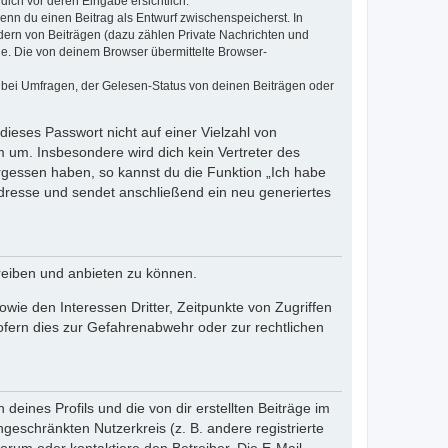
dich vor deren Eingabe ersichtlich.
wenn du einen Beitrag als Entwurf zwischenspeicherst. In
dern von Beiträgen (dazu zählen Private Nachrichten und
e. Die von deinem Browser übermittelte Browser-
 bei Umfragen, der Gelesen-Status von deinen Beiträgen oder
dieses Passwort nicht auf einer Vielzahl von
 um. Insbesondere wird dich kein Vertreter des
ergessen haben, so kannst du die Funktion „Ich habe
resse und sendet anschließend ein neu generiertes
reiben und anbieten zu können.
ie den Interessen Dritter, Zeitpunkte von Zugriffen
fern dies zur Gefahrenabwehr oder zur rechtlichen
eines Profils und die von dir erstellten Beiträge im
ngeschränkten Nutzerkreis (z. B. andere registrierte