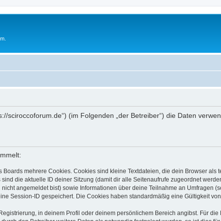
um.
ttps://sciroccoforum.de“) (im Folgenden „der Betreiber“) die Daten ve
ammelt:
s Boards mehrere Cookies. Cookies sind kleine Textdateien, die dein Browser als
 sind die aktuelle ID deiner Sitzung (damit dir alle Seitenaufrufe zugeordnet werd
u nicht angemeldet bist) sowie Informationen über deine Teilnahme an Umfragen (s
eine Session-ID gespeichert. Die Cookies haben standardmäßig eine Gültigkeit von 
Registrierung, in deinem Profil oder deinem persönlichem Bereich angibst. Für di