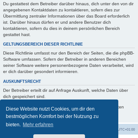
Du gestattest dem Betreiber darüber hinaus, dich unter den von dir
angegebenen Kontaktdaten zu kontaktieren, sofern dies zur
Übermittlung zentraler Informationen über das Board erforderlich
ist. Darüber hinaus dürfen er und andere Benutzer dich
kontaktieren, sofern du dies in deinem persönlichen Bereich
gestattet hast.
GELTUNGSBEREICH DIESER RICHTLINIE
Diese Richtlinie umfasst nur den Bereich der Seiten, die die phpBB-
Software umfassen. Sofern der Betreiber in anderen Bereichen
seiner Software weitere personenbezogene Daten verarbeitet, wird
er dich darüber gesondert informieren.
AUSKUNFTSRECHT
Der Betreiber erteilt dir auf Anfrage Auskunft, welche Daten über
dich gespeichert sind.
Du kannst jederzeit die Löschung bzw. Sperrung deiner Daten
Diese Website nutzt Cookies, um dir den
verlangen. Kontaktiere hierzu bitte den Betreiber.
bestmöglichen Komfort bei der Nutzung zu
bieten.
Mehr erfahren
Foren-Übersicht
Alle Zeiten sind
UTC+01:00