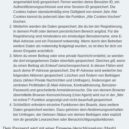
angemeldet bist) gespeichert. Ferner werden deine Benutzer-ID, ein
Authentifizierungsschlüssel und eine Session-ID gespeichert. Die
Cookies haben standardmäßig eine Gültigkeit von einem Jahr. Alle
Cookies kannst du jederzeit über die Funktion „Alle Cookies löschen“
löschen.
Weiterhin werden die Daten gespeichert, die du bei der Registrierung,
in deinem Profil oder deinem persönlichem Bereich angibst. Für die
Registrierung sind mindestens ein eindeutiger Benutzername, eine E-
Mail-Adresse und ein Passwort notwendig. Wenn durch den Betreiber
weitere Daten als notwendig festgelegt wurden, so ist dies für dich vor
deren Eingabe ersichtlich.
Wenn du einen Beitrag oder eine private Nachricht erstellst, so werden
die dort eingegebenen Daten ebenfalls gespeichert. Gleiches gilt, wenn
du einen Beitrag als Entwurf zwischenspeicherst. In diesen Fällen wird
auch deine IP-Adresse gespeichert. Die IP-Adresse wird weiterhin bei
folgenden Aktionen gespeichert: Löschen und Ändern von Beiträgen
(dazu zählen Private Nachrichten und Umfragen), Änderungen an
zentralen Profildaten (E-Mail-Adresse, Kontoaktivierung, Benutzer-
Passwort) und gescheiterte Anmeldeversuche. Die von deinem Browser
übermittelte Browser-Kennzeichnung (User Agent) wird nur in der „Wer
ist online?“-Funktion angezeigt und nicht dauerhaft gespeichert.
Schließlich erfordern einzelne Funktionen des Boards, dass weitere
Daten gespeichert werden. Dazu gehören dein Abstimmungsverhalten
bei Umfragen, der Gelesen-Status von deinen Beiträgen oder explizit
von dir gesetzte Lesezeichen oder Benachrichtigungsfunktionen.
Dein Passwort wird mit einer Einwege-Verschlüsselung (Hash)