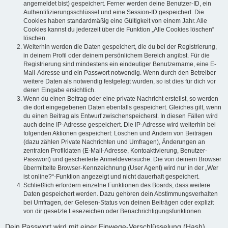
angemeldet bist) gespeichert. Ferner werden deine Benutzer-ID, ein
Authentifizierungsschlüssel und eine Session-ID gespeichert. Die
Cookies haben standardmäßig eine Gültigkeit von einem Jahr. Alle
Cookies kannst du jederzeit über die Funktion „Alle Cookies löschen“
löschen.
Weiterhin werden die Daten gespeichert, die du bei der Registrierung,
in deinem Profil oder deinem persönlichem Bereich angibst. Für die
Registrierung sind mindestens ein eindeutiger Benutzername, eine E-
Mail-Adresse und ein Passwort notwendig. Wenn durch den Betreiber
weitere Daten als notwendig festgelegt wurden, so ist dies für dich vor
deren Eingabe ersichtlich.
Wenn du einen Beitrag oder eine private Nachricht erstellst, so werden
die dort eingegebenen Daten ebenfalls gespeichert. Gleiches gilt, wenn
du einen Beitrag als Entwurf zwischenspeicherst. In diesen Fällen wird
auch deine IP-Adresse gespeichert. Die IP-Adresse wird weiterhin bei
folgenden Aktionen gespeichert: Löschen und Ändern von Beiträgen
(dazu zählen Private Nachrichten und Umfragen), Änderungen an
zentralen Profildaten (E-Mail-Adresse, Kontoaktivierung, Benutzer-
Passwort) und gescheiterte Anmeldeversuche. Die von deinem Browser
übermittelte Browser-Kennzeichnung (User Agent) wird nur in der „Wer
ist online?“-Funktion angezeigt und nicht dauerhaft gespeichert.
Schließlich erfordern einzelne Funktionen des Boards, dass weitere
Daten gespeichert werden. Dazu gehören dein Abstimmungsverhalten
bei Umfragen, der Gelesen-Status von deinen Beiträgen oder explizit
von dir gesetzte Lesezeichen oder Benachrichtigungsfunktionen.
Dein Passwort wird mit einer Einwege-Verschlüsselung (Hash)