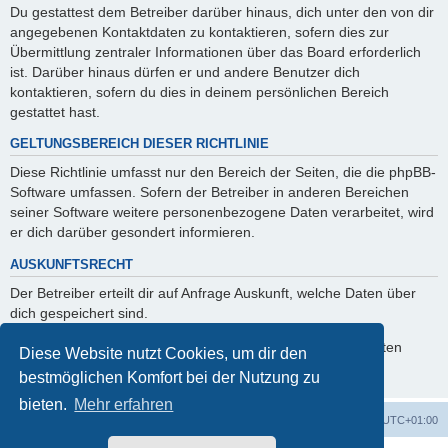
Du gestattest dem Betreiber darüber hinaus, dich unter den von dir
angegebenen Kontaktdaten zu kontaktieren, sofern dies zur
Übermittlung zentraler Informationen über das Board erforderlich
ist. Darüber hinaus dürfen er und andere Benutzer dich
kontaktieren, sofern du dies in deinem persönlichen Bereich
gestattet hast.
GELTUNGSBEREICH DIESER RICHTLINIE
Diese Richtlinie umfasst nur den Bereich der Seiten, die die phpBB-
Software umfassen. Sofern der Betreiber in anderen Bereichen
seiner Software weitere personenbezogene Daten verarbeitet, wird
er dich darüber gesondert informieren.
AUSKUNFTSRECHT
Der Betreiber erteilt dir auf Anfrage Auskunft, welche Daten über
dich gespeichert sind.
Du kannst jederzeit die Löschung bzw. Sperrung deiner Daten
Diese Website nutzt Cookies, um dir den
verlangen. Kontaktiere hierzu bitte den Betreiber.
bestmöglichen Komfort bei der Nutzung zu
bieten.
Mehr erfahren
Foren-Übersicht
Alle Zeiten sind
UTC+01:00