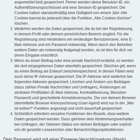
angemeldet bist) gespeichert. Ferner werden deine Benutzer-ID, ein
Authentifizierungsschlüssel und eine Session-ID gespeichert. Die
Cookies haben standardmäßig eine Gültigkeit von einem Jahr. Alle
Cookies kannst du jederzeit über die Funktion „Alle Cookies löschen“
löschen.
Weiterhin werden die Daten gespeichert, die du bei der Registrierung,
in deinem Profil oder deinem persönlichem Bereich angibst. Für die
Registrierung sind mindestens ein eindeutiger Benutzername, eine E-
Mail-Adresse und ein Passwort notwendig. Wenn durch den Betreiber
weitere Daten als notwendig festgelegt wurden, so ist dies für dich vor
deren Eingabe ersichtlich.
Wenn du einen Beitrag oder eine private Nachricht erstellst, so werden
die dort eingegebenen Daten ebenfalls gespeichert. Gleiches gilt, wenn
du einen Beitrag als Entwurf zwischenspeicherst. In diesen Fällen wird
auch deine IP-Adresse gespeichert. Die IP-Adresse wird weiterhin bei
folgenden Aktionen gespeichert: Löschen und Ändern von Beiträgen
(dazu zählen Private Nachrichten und Umfragen), Änderungen an
zentralen Profildaten (E-Mail-Adresse, Kontoaktivierung, Benutzer-
Passwort) und gescheiterte Anmeldeversuche. Die von deinem Browser
übermittelte Browser-Kennzeichnung (User Agent) wird nur in der „Wer
ist online?“-Funktion angezeigt und nicht dauerhaft gespeichert.
Schließlich erfordern einzelne Funktionen des Boards, dass weitere
Daten gespeichert werden. Dazu gehören dein Abstimmungsverhalten
bei Umfragen, der Gelesen-Status von deinen Beiträgen oder explizit
von dir gesetzte Lesezeichen oder Benachrichtigungsfunktionen.
Dein Passwort wird mit einer Einwege-Verschlüsselung (Hash)