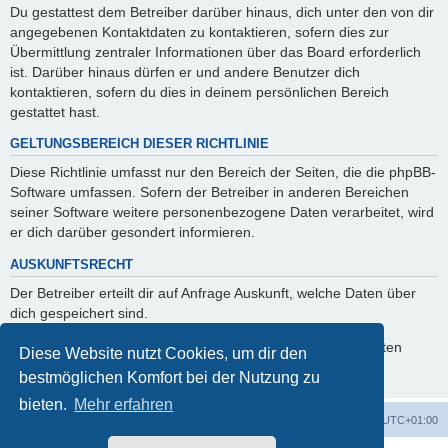
Du gestattest dem Betreiber darüber hinaus, dich unter den von dir
angegebenen Kontaktdaten zu kontaktieren, sofern dies zur
Übermittlung zentraler Informationen über das Board erforderlich
ist. Darüber hinaus dürfen er und andere Benutzer dich
kontaktieren, sofern du dies in deinem persönlichen Bereich
gestattet hast.
GELTUNGSBEREICH DIESER RICHTLINIE
Diese Richtlinie umfasst nur den Bereich der Seiten, die die phpBB-
Software umfassen. Sofern der Betreiber in anderen Bereichen
seiner Software weitere personenbezogene Daten verarbeitet, wird
er dich darüber gesondert informieren.
AUSKUNFTSRECHT
Der Betreiber erteilt dir auf Anfrage Auskunft, welche Daten über
dich gespeichert sind.
Du kannst jederzeit die Löschung bzw. Sperrung deiner Daten
Diese Website nutzt Cookies, um dir den
verlangen. Kontaktiere hierzu bitte den Betreiber.
bestmöglichen Komfort bei der Nutzung zu
bieten.
Mehr erfahren
Foren-Übersicht
Alle Zeiten sind
UTC+01:00