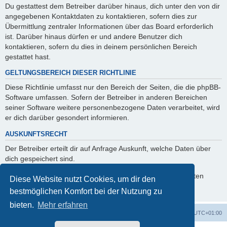
Du gestattest dem Betreiber darüber hinaus, dich unter den von dir
angegebenen Kontaktdaten zu kontaktieren, sofern dies zur
Übermittlung zentraler Informationen über das Board erforderlich
ist. Darüber hinaus dürfen er und andere Benutzer dich
kontaktieren, sofern du dies in deinem persönlichen Bereich
gestattet hast.
GELTUNGSBEREICH DIESER RICHTLINIE
Diese Richtlinie umfasst nur den Bereich der Seiten, die die phpBB-
Software umfassen. Sofern der Betreiber in anderen Bereichen
seiner Software weitere personenbezogene Daten verarbeitet, wird
er dich darüber gesondert informieren.
AUSKUNFTSRECHT
Der Betreiber erteilt dir auf Anfrage Auskunft, welche Daten über
dich gespeichert sind.
Du kannst jederzeit die Löschung bzw. Sperrung deiner Daten
Diese Website nutzt Cookies, um dir den
verlangen. Kontaktiere hierzu bitte den Betreiber.
bestmöglichen Komfort bei der Nutzung zu
bieten.
Mehr erfahren
Foren-Übersicht
Alle Zeiten sind
UTC+01:00