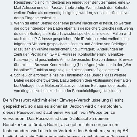
Registrierung sind mindestens ein eindeutiger Benutzername, eine E-
Mail-Adresse und ein Passwort notwendig. Wenn durch den Betreiber
weitere Daten als notwendig festgelegt wurden, so ist dies für dich vor
deren Eingabe ersichtlich.
Wenn du einen Beitrag oder eine private Nachricht erstellst, so werden
die dort eingegebenen Daten ebenfalls gespeichert. Gleiches gilt, wenn
du einen Beitrag als Entwurf zwischenspeicherst. In diesen Fällen wird
auch deine IP-Adresse gespeichert. Die IP-Adresse wird weiterhin bei
folgenden Aktionen gespeichert: Löschen und Ändern von Beiträgen
(dazu zählen Private Nachrichten und Umfragen), Änderungen an
zentralen Profildaten (E-Mail-Adresse, Kontoaktivierung, Benutzer-
Passwort) und gescheiterte Anmeldeversuche. Die von deinem Browser
übermittelte Browser-Kennzeichnung (User Agent) wird nur in der „Wer
ist online?“-Funktion angezeigt und nicht dauerhaft gespeichert.
Schließlich erfordern einzelne Funktionen des Boards, dass weitere
Daten gespeichert werden. Dazu gehören dein Abstimmungsverhalten
bei Umfragen, der Gelesen-Status von deinen Beiträgen oder explizit
von dir gesetzte Lesezeichen oder Benachrichtigungsfunktionen.
Dein Passwort wird mit einer Einwege-Verschlüsselung (Hash)
gespeichert, so dass es sicher ist. Jedoch wird dir empfohlen,
dieses Passwort nicht auf einer Vielzahl von Webseiten zu
verwenden. Das Passwort ist dein Schlüssel zu deinem
Benutzerkonto für das Board, also geh mit ihm sorgsam um.
Insbesondere wird dich kein Vertreter des Betreibers, von phpBB
Limited oder ein Dritter berechtigterweise nach deinem Passwort