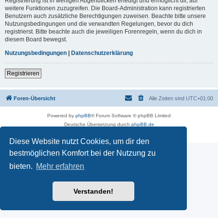
Registrierung ist in wenigen Augenblicken erledigt und ermöglicht dir, auf
weitere Funktionen zuzugreifen. Die Board-Administration kann registrierten
Benutzern auch zusätzliche Berechtigungen zuweisen. Beachte bitte unsere
Nutzungsbedingungen und die verwandten Regelungen, bevor du dich
registrierst. Bitte beachte auch die jeweiligen Forenregeln, wenn du dich in
diesem Board bewegst.
Nutzungsbedingungen
|
Datenschutzerklärung
Registrieren
Foren-Übersicht
Alle Zeiten sind
UTC+01:00
Powered by
phpBB
® Forum Software © phpBB Limited
Deutsche Übersetzung durch
phpBB.de
Datenschutz
|
Nutzungsbedingungen
Diese Website nutzt Cookies, um dir den
bestmöglichen Komfort bei der Nutzung zu
bieten.
Mehr erfahren
Verstanden!