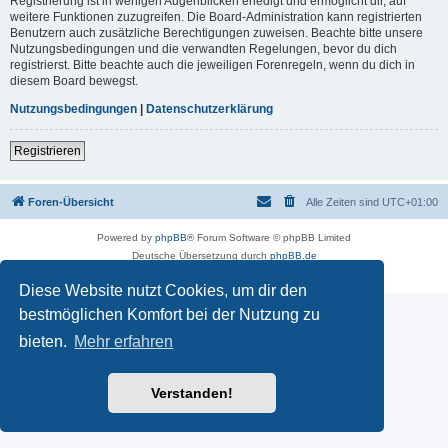
Registrierung ist in wenigen Augenblicken erledigt und ermöglicht dir, auf
weitere Funktionen zuzugreifen. Die Board-Administration kann registrierten
Benutzern auch zusätzliche Berechtigungen zuweisen. Beachte bitte unsere
Nutzungsbedingungen und die verwandten Regelungen, bevor du dich
registrierst. Bitte beachte auch die jeweiligen Forenregeln, wenn du dich in
diesem Board bewegst.
Nutzungsbedingungen
|
Datenschutzerklärung
Registrieren
Foren-Übersicht
Alle Zeiten sind
UTC+01:00
Powered by
phpBB
® Forum Software © phpBB Limited
Deutsche Übersetzung durch
phpBB.de
Datenschutz
|
Nutzungsbedingungen
Diese Website nutzt Cookies, um dir den
bestmöglichen Komfort bei der Nutzung zu
bieten.
Mehr erfahren
Verstanden!