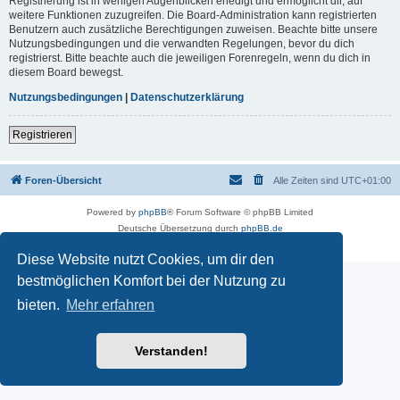
Registrierung ist in wenigen Augenblicken erledigt und ermöglicht dir, auf
weitere Funktionen zuzugreifen. Die Board-Administration kann registrierten
Benutzern auch zusätzliche Berechtigungen zuweisen. Beachte bitte unsere
Nutzungsbedingungen und die verwandten Regelungen, bevor du dich
registrierst. Bitte beachte auch die jeweiligen Forenregeln, wenn du dich in
diesem Board bewegst.
Nutzungsbedingungen
|
Datenschutzerklärung
Registrieren
Foren-Übersicht
Alle Zeiten sind
UTC+01:00
Powered by
phpBB
® Forum Software © phpBB Limited
Deutsche Übersetzung durch
phpBB.de
Datenschutz
|
Nutzungsbedingungen
Diese Website nutzt Cookies, um dir den
bestmöglichen Komfort bei der Nutzung zu
bieten.
Mehr erfahren
Verstanden!