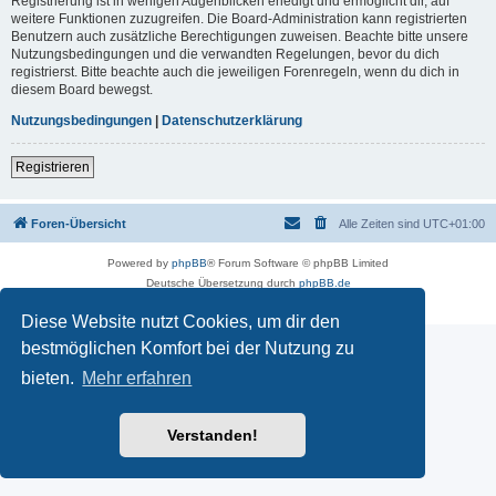
Registrierung ist in wenigen Augenblicken erledigt und ermöglicht dir, auf
weitere Funktionen zuzugreifen. Die Board-Administration kann registrierten
Benutzern auch zusätzliche Berechtigungen zuweisen. Beachte bitte unsere
Nutzungsbedingungen und die verwandten Regelungen, bevor du dich
registrierst. Bitte beachte auch die jeweiligen Forenregeln, wenn du dich in
diesem Board bewegst.
Nutzungsbedingungen
|
Datenschutzerklärung
Registrieren
Foren-Übersicht
Alle Zeiten sind
UTC+01:00
Powered by
phpBB
® Forum Software © phpBB Limited
Deutsche Übersetzung durch
phpBB.de
Datenschutz
|
Nutzungsbedingungen
Diese Website nutzt Cookies, um dir den
bestmöglichen Komfort bei der Nutzung zu
bieten.
Mehr erfahren
Verstanden!