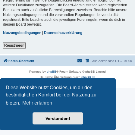
Registrierung ist in wenigen Augenblicken erledigt und ermöglicht dir, auf
weitere Funktionen zuzugreifen. Die Board-Administration kann registrierten
Benutzern auch zusätzliche Berechtigungen zuweisen. Beachte bitte unsere
Nutzungsbedingungen und die verwandten Regelungen, bevor du dich
registrierst. Bitte beachte auch die jeweiligen Forenregeln, wenn du dich in
diesem Board bewegst.
Nutzungsbedingungen
|
Datenschutzerklärung
Registrieren
Foren-Übersicht
Alle Zeiten sind
UTC+01:00
Powered by
phpBB
® Forum Software © phpBB Limited
Deutsche Übersetzung durch
phpBB.de
Datenschutz
|
Nutzungsbedingungen
Diese Website nutzt Cookies, um dir den
bestmöglichen Komfort bei der Nutzung zu
bieten.
Mehr erfahren
Verstanden!