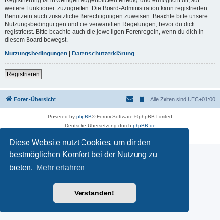
Registrierung ist in wenigen Augenblicken erledigt und ermöglicht dir, auf
weitere Funktionen zuzugreifen. Die Board-Administration kann registrierten
Benutzern auch zusätzliche Berechtigungen zuweisen. Beachte bitte unsere
Nutzungsbedingungen und die verwandten Regelungen, bevor du dich
registrierst. Bitte beachte auch die jeweiligen Forenregeln, wenn du dich in
diesem Board bewegst.
Nutzungsbedingungen
|
Datenschutzerklärung
Registrieren
Foren-Übersicht
Alle Zeiten sind
UTC+01:00
Powered by
phpBB
® Forum Software © phpBB Limited
Deutsche Übersetzung durch
phpBB.de
Datenschutz
|
Nutzungsbedingungen
Diese Website nutzt Cookies, um dir den
bestmöglichen Komfort bei der Nutzung zu
bieten.
Mehr erfahren
Verstanden!