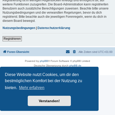
Registrierung ist in wenigen Augenblicken erledigt und ermöglicht dir, auf
weitere Funktionen zuzugreifen. Die Board-Administration kann registrierten
Benutzern auch zusätzliche Berechtigungen zuweisen. Beachte bitte unsere
Nutzungsbedingungen und die verwandten Regelungen, bevor du dich
registrierst. Bitte beachte auch die jeweiligen Forenregeln, wenn du dich in
diesem Board bewegst.
Nutzungsbedingungen
|
Datenschutzerklärung
Registrieren
Foren-Übersicht
Alle Zeiten sind
UTC+01:00
Powered by
phpBB
® Forum Software © phpBB Limited
Deutsche Übersetzung durch
phpBB.de
Datenschutz
|
Nutzungsbedingungen
Diese Website nutzt Cookies, um dir den
bestmöglichen Komfort bei der Nutzung zu
bieten.
Mehr erfahren
Verstanden!