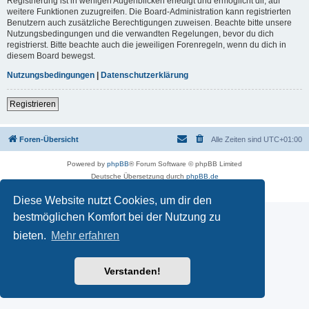
Registrierung ist in wenigen Augenblicken erledigt und ermöglicht dir, auf
weitere Funktionen zuzugreifen. Die Board-Administration kann registrierten
Benutzern auch zusätzliche Berechtigungen zuweisen. Beachte bitte unsere
Nutzungsbedingungen und die verwandten Regelungen, bevor du dich
registrierst. Bitte beachte auch die jeweiligen Forenregeln, wenn du dich in
diesem Board bewegst.
Nutzungsbedingungen
|
Datenschutzerklärung
Registrieren
Foren-Übersicht
Alle Zeiten sind
UTC+01:00
Powered by
phpBB
® Forum Software © phpBB Limited
Deutsche Übersetzung durch
phpBB.de
Datenschutz
|
Nutzungsbedingungen
Diese Website nutzt Cookies, um dir den
bestmöglichen Komfort bei der Nutzung zu
bieten.
Mehr erfahren
Verstanden!