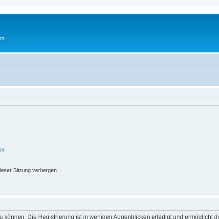
um.
en
ieser Sitzung verbergen
 können. Die Registrierung ist in wenigen Augenblicken erledigt und ermöglicht di