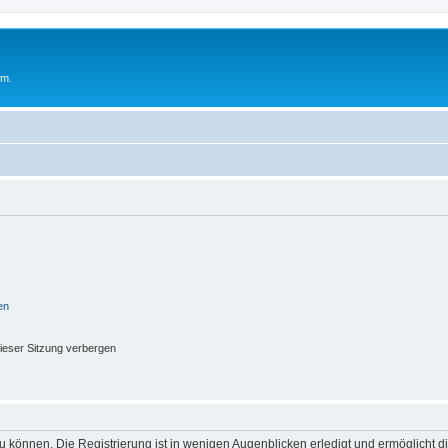
um.
en
ieser Sitzung verbergen
 können. Die Registrierung ist in wenigen Augenblicken erledigt und ermöglicht di