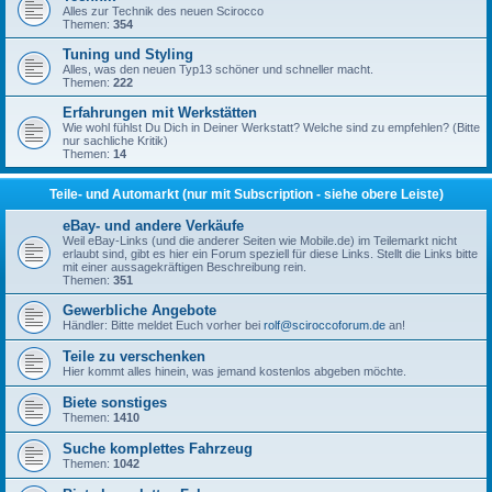
Alles zur Technik des neuen Scirocco
Themen:
354
Tuning und Styling
Alles, was den neuen Typ13 schöner und schneller macht.
Themen:
222
Erfahrungen mit Werkstätten
Wie wohl fühlst Du Dich in Deiner Werkstatt? Welche sind zu empfehlen? (Bitte
nur sachliche Kritik)
Themen:
14
Teile- und Automarkt (nur mit Subscription - siehe obere Leiste)
eBay- und andere Verkäufe
Weil eBay-Links (und die anderer Seiten wie Mobile.de) im Teilemarkt nicht
erlaubt sind, gibt es hier ein Forum speziell für diese Links. Stellt die Links bitte
mit einer aussagekräftigen Beschreibung rein.
Themen:
351
Gewerbliche Angebote
Händler: Bitte meldet Euch vorher bei
rolf@sciroccoforum.de
an!
Teile zu verschenken
Hier kommt alles hinein, was jemand kostenlos abgeben möchte.
Biete sonstiges
Themen:
1410
Suche komplettes Fahrzeug
Themen:
1042