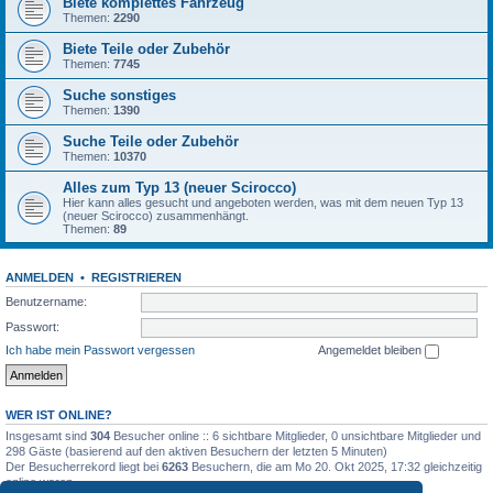
Biete komplettes Fahrzeug
Themen:
2290
Biete Teile oder Zubehör
Themen:
7745
Suche sonstiges
Themen:
1390
Suche Teile oder Zubehör
Themen:
10370
Alles zum Typ 13 (neuer Scirocco)
Hier kann alles gesucht und angeboten werden, was mit dem neuen Typ 13
(neuer Scirocco) zusammenhängt.
Themen:
89
ANMELDEN
•
REGISTRIEREN
Benutzername:
Passwort:
Ich habe mein Passwort vergessen
Angemeldet bleiben
WER IST ONLINE?
Insgesamt sind
304
Besucher online :: 6 sichtbare Mitglieder, 0 unsichtbare Mitglieder und
298 Gäste (basierend auf den aktiven Besuchern der letzten 5 Minuten)
Der Besucherrekord liegt bei
6263
Besuchern, die am Mo 20. Okt 2025, 17:32 gleichzeitig
online waren.