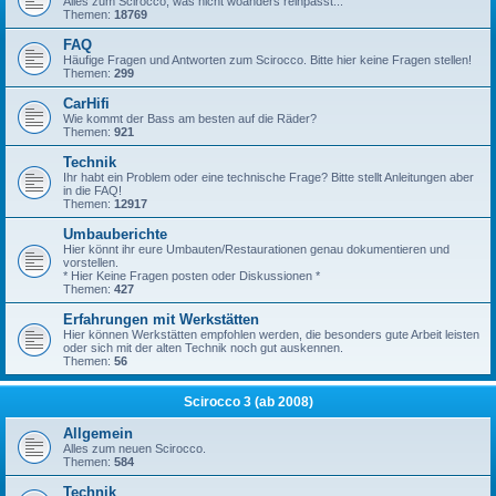
Alles zum Scirocco, was nicht woanders reinpasst...
Themen:
18769
FAQ
Häufige Fragen und Antworten zum Scirocco. Bitte hier keine Fragen stellen!
Themen:
299
CarHifi
Wie kommt der Bass am besten auf die Räder?
Themen:
921
Technik
Ihr habt ein Problem oder eine technische Frage? Bitte stellt Anleitungen aber
in die FAQ!
Themen:
12917
Umbauberichte
Hier könnt ihr eure Umbauten/Restaurationen genau dokumentieren und
vorstellen.
* Hier Keine Fragen posten oder Diskussionen *
Themen:
427
Erfahrungen mit Werkstätten
Hier können Werkstätten empfohlen werden, die besonders gute Arbeit leisten
oder sich mit der alten Technik noch gut auskennen.
Themen:
56
Scirocco 3 (ab 2008)
Allgemein
Alles zum neuen Scirocco.
Themen:
584
Technik