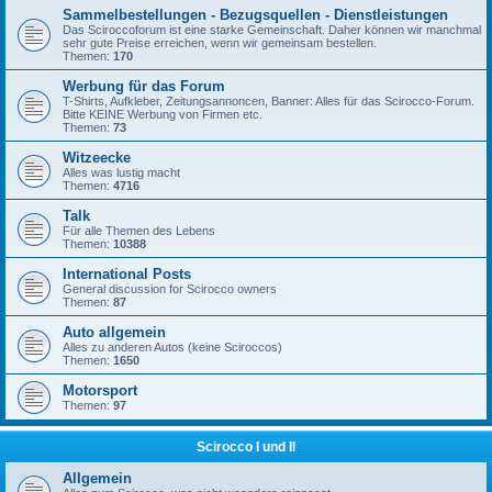
Sammelbestellungen - Bezugsquellen - Dienstleistungen
Das Sciroccoforum ist eine starke Gemeinschaft. Daher können wir manchmal
sehr gute Preise erreichen, wenn wir gemeinsam bestellen.
Themen:
170
Werbung für das Forum
T-Shirts, Aufkleber, Zeitungsannoncen, Banner: Alles für das Scirocco-Forum.
Bitte KEINE Werbung von Firmen etc.
Themen:
73
Witzeecke
Alles was lustig macht
Themen:
4716
Talk
Für alle Themen des Lebens
Themen:
10388
International Posts
General discussion for Scirocco owners
Themen:
87
Auto allgemein
Alles zu anderen Autos (keine Sciroccos)
Themen:
1650
Motorsport
Themen:
97
Scirocco I und II
Allgemein