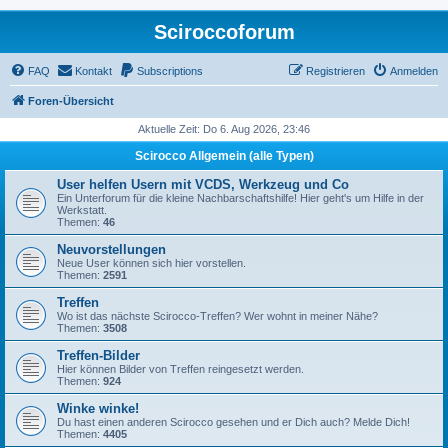
Sciroccoforum
FAQ
Kontakt
Subscriptions
Registrieren
Anmelden
Foren-Übersicht
Aktuelle Zeit: Do 6. Aug 2026, 23:46
Scirocco Allgemein (alle Typen)
User helfen Usern mit VCDS, Werkzeug und Co
Ein Unterforum für die kleine Nachbarschaftshilfe! Hier geht's um Hilfe in der
Werkstatt.
Themen:
46
Neuvorstellungen
Neue User können sich hier vorstellen.
Themen:
2591
Treffen
Wo ist das nächste Scirocco-Treffen? Wer wohnt in meiner Nähe?
Themen:
3508
Treffen-Bilder
Hier können Bilder von Treffen reingesetzt werden.
Themen:
924
Winke winke!
Du hast einen anderen Scirocco gesehen und er Dich auch? Melde Dich!
Themen:
4405