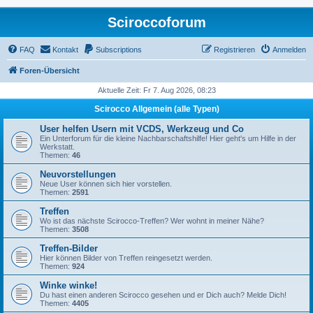
Sciroccoforum
FAQ
Kontakt
Subscriptions
Registrieren
Anmelden
Foren-Übersicht
Aktuelle Zeit: Fr 7. Aug 2026, 08:23
Scirocco Allgemein (alle Typen)
User helfen Usern mit VCDS, Werkzeug und Co
Ein Unterforum für die kleine Nachbarschaftshilfe! Hier geht's um Hilfe in der
Werkstatt.
Themen:
46
Neuvorstellungen
Neue User können sich hier vorstellen.
Themen:
2591
Treffen
Wo ist das nächste Scirocco-Treffen? Wer wohnt in meiner Nähe?
Themen:
3508
Treffen-Bilder
Hier können Bilder von Treffen reingesetzt werden.
Themen:
924
Winke winke!
Du hast einen anderen Scirocco gesehen und er Dich auch? Melde Dich!
Themen:
4405