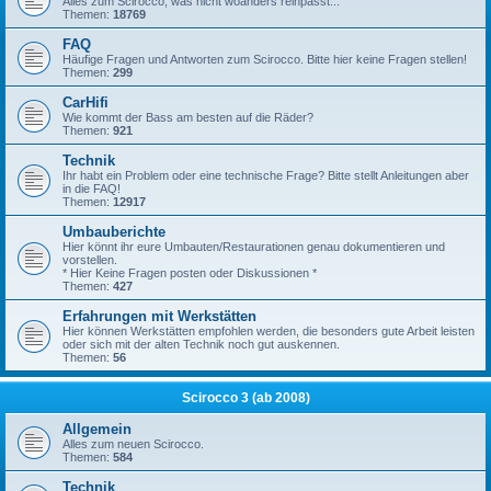
Alles zum Scirocco, was nicht woanders reinpasst...
Themen:
18769
FAQ
Häufige Fragen und Antworten zum Scirocco. Bitte hier keine Fragen stellen!
Themen:
299
CarHifi
Wie kommt der Bass am besten auf die Räder?
Themen:
921
Technik
Ihr habt ein Problem oder eine technische Frage? Bitte stellt Anleitungen aber
in die FAQ!
Themen:
12917
Umbauberichte
Hier könnt ihr eure Umbauten/Restaurationen genau dokumentieren und
vorstellen.
* Hier Keine Fragen posten oder Diskussionen *
Themen:
427
Erfahrungen mit Werkstätten
Hier können Werkstätten empfohlen werden, die besonders gute Arbeit leisten
oder sich mit der alten Technik noch gut auskennen.
Themen:
56
Scirocco 3 (ab 2008)
Allgemein
Alles zum neuen Scirocco.
Themen:
584
Technik