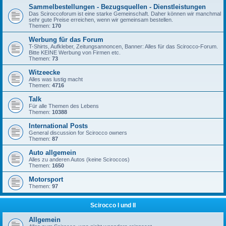
Sammelbestellungen - Bezugsquellen - Dienstleistungen
Das Sciroccoforum ist eine starke Gemeinschaft. Daher können wir manchmal
sehr gute Preise erreichen, wenn wir gemeinsam bestellen.
Themen:
170
Werbung für das Forum
T-Shirts, Aufkleber, Zeitungsannoncen, Banner: Alles für das Scirocco-Forum.
Bitte KEINE Werbung von Firmen etc.
Themen:
73
Witzeecke
Alles was lustig macht
Themen:
4716
Talk
Für alle Themen des Lebens
Themen:
10388
International Posts
General discussion for Scirocco owners
Themen:
87
Auto allgemein
Alles zu anderen Autos (keine Sciroccos)
Themen:
1650
Motorsport
Themen:
97
Scirocco I und II
Allgemein