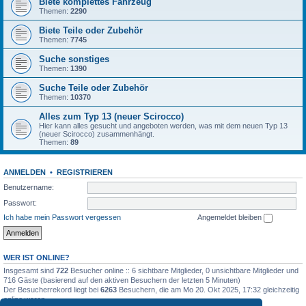
Biete komplettes Fahrzeug
Themen:
2290
Biete Teile oder Zubehör
Themen:
7745
Suche sonstiges
Themen:
1390
Suche Teile oder Zubehör
Themen:
10370
Alles zum Typ 13 (neuer Scirocco)
Hier kann alles gesucht und angeboten werden, was mit dem neuen Typ 13
(neuer Scirocco) zusammenhängt.
Themen:
89
ANMELDEN
•
REGISTRIEREN
Benutzername:
Passwort:
Ich habe mein Passwort vergessen
Angemeldet bleiben
WER IST ONLINE?
Insgesamt sind
722
Besucher online :: 6 sichtbare Mitglieder, 0 unsichtbare Mitglieder und
716 Gäste (basierend auf den aktiven Besuchern der letzten 5 Minuten)
Der Besucherrekord liegt bei
6263
Besuchern, die am Mo 20. Okt 2025, 17:32 gleichzeitig
online waren.