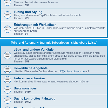
Alles zur Technik des neuen Scirocco
Themen:
354
Tuning und Styling
Alles, was den neuen Typ13 schöner und schneller macht.
Themen:
222
Erfahrungen mit Werkstätten
Wie wohl fühlst Du Dich in Deiner Werkstatt? Welche sind zu empfehlen? (Bitte
nur sachliche Kritik)
Themen:
14
Teile- und Automarkt (nur mit Subscription - siehe obere Leiste)
eBay- und andere Verkäufe
Weil eBay-Links (und die anderer Seiten wie Mobile.de) im Teilemarkt nicht
erlaubt sind, gibt es hier ein Forum speziell für diese Links. Stellt die Links bitte
mit einer aussagekräftigen Beschreibung rein.
Themen:
351
Gewerbliche Angebote
Händler: Bitte meldet Euch vorher bei
rolf@sciroccoforum.de
an!
Teile zu verschenken
Hier kommt alles hinein, was jemand kostenlos abgeben möchte.
Biete sonstiges
Themen:
1410
Suche komplettes Fahrzeug
Themen:
1042