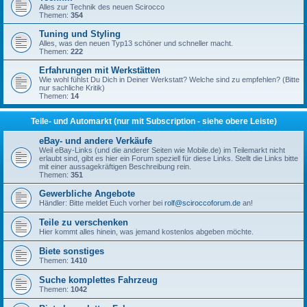
Alles zur Technik des neuen Scirocco
Themen:
354
Tuning und Styling
Alles, was den neuen Typ13 schöner und schneller macht.
Themen:
222
Erfahrungen mit Werkstätten
Wie wohl fühlst Du Dich in Deiner Werkstatt? Welche sind zu empfehlen? (Bitte
nur sachliche Kritik)
Themen:
14
Teile- und Automarkt (nur mit Subscription - siehe obere Leiste)
eBay- und andere Verkäufe
Weil eBay-Links (und die anderer Seiten wie Mobile.de) im Teilemarkt nicht
erlaubt sind, gibt es hier ein Forum speziell für diese Links. Stellt die Links bitte
mit einer aussagekräftigen Beschreibung rein.
Themen:
351
Gewerbliche Angebote
Händler: Bitte meldet Euch vorher bei
rolf@sciroccoforum.de
an!
Teile zu verschenken
Hier kommt alles hinein, was jemand kostenlos abgeben möchte.
Biete sonstiges
Themen:
1410
Suche komplettes Fahrzeug
Themen:
1042