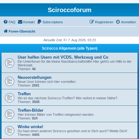
Sciroccoforum
FAQ
Kontakt
Subscriptions
Registrieren
Anmelden
Foren-Übersicht
Aktuelle Zeit: Fr 7. Aug 2026, 03:23
Scirocco Allgemein (alle Typen)
User helfen Usern mit VCDS, Werkzeug und Co
Ein Unterforum für die kleine Nachbarschaftshilfe! Hier geht's um Hilfe in der
Werkstatt.
Themen:
46
Neuvorstellungen
Neue User können sich hier vorstellen.
Themen:
2591
Treffen
Wo ist das nächste Scirocco-Treffen? Wer wohnt in meiner Nähe?
Themen:
3508
Treffen-Bilder
Hier können Bilder von Treffen reingesetzt werden.
Themen:
924
Winke winke!
Du hast einen anderen Scirocco gesehen und er Dich auch? Melde Dich!
Themen:
4405