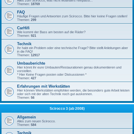
Alles zum Scirocco, was nicht woanders reinpasst...
Themen:
18769
FAQ
Häufige Fragen und Antworten zum Scirocco. Bitte hier keine Fragen stellen!
Themen:
299
CarHifi
Wie kommt der Bass am besten auf die Räder?
Themen:
921
Technik
Ihr habt ein Problem oder eine technische Frage? Bitte stellt Anleitungen aber
in die FAQ!
Themen:
12917
Umbauberichte
Hier könnt ihr eure Umbauten/Restaurationen genau dokumentieren und
vorstellen.
* Hier Keine Fragen posten oder Diskussionen *
Themen:
427
Erfahrungen mit Werkstätten
Hier können Werkstätten empfohlen werden, die besonders gute Arbeit leisten
oder sich mit der alten Technik noch gut auskennen.
Themen:
56
Scirocco 3 (ab 2008)
Allgemein
Alles zum neuen Scirocco.
Themen:
584
Technik