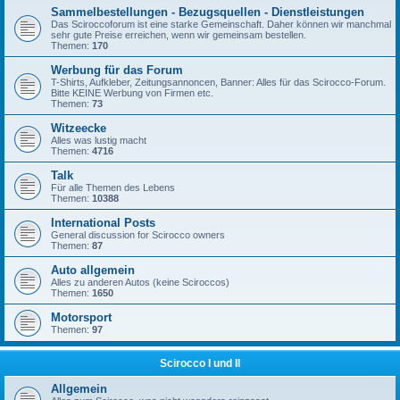
Sammelbestellungen - Bezugsquellen - Dienstleistungen
Das Sciroccoforum ist eine starke Gemeinschaft. Daher können wir manchmal
sehr gute Preise erreichen, wenn wir gemeinsam bestellen.
Themen:
170
Werbung für das Forum
T-Shirts, Aufkleber, Zeitungsannoncen, Banner: Alles für das Scirocco-Forum.
Bitte KEINE Werbung von Firmen etc.
Themen:
73
Witzeecke
Alles was lustig macht
Themen:
4716
Talk
Für alle Themen des Lebens
Themen:
10388
International Posts
General discussion for Scirocco owners
Themen:
87
Auto allgemein
Alles zu anderen Autos (keine Sciroccos)
Themen:
1650
Motorsport
Themen:
97
Scirocco I und II
Allgemein