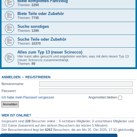
Biete komplettes Fahrzeug
Themen:
2290
Biete Teile oder Zubehör
Themen:
7745
Suche sonstiges
Themen:
1390
Suche Teile oder Zubehör
Themen:
10370
Alles zum Typ 13 (neuer Scirocco)
Hier kann alles gesucht und angeboten werden, was mit dem neuen Typ 13
(neuer Scirocco) zusammenhängt.
Themen:
89
ANMELDEN
•
REGISTRIEREN
Benutzername:
Passwort:
Ich habe mein Passwort vergessen
Angemeldet bleiben
WER IST ONLINE?
Insgesamt sind
228
Besucher online :: 6 sichtbare Mitglieder, 0 unsichtbare Mitglieder und
222 Gäste (basierend auf den aktiven Besuchern der letzten 5 Minuten)
Der Besucherrekord liegt bei
6263
Besuchern, die am Mo 20. Okt 2025, 17:32 gleichzeitig
online waren.