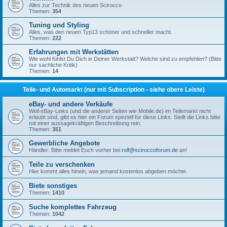
Alles zur Technik des neuen Scirocco
Themen:
354
Tuning und Styling
Alles, was den neuen Typ13 schöner und schneller macht.
Themen:
222
Erfahrungen mit Werkstätten
Wie wohl fühlst Du Dich in Deiner Werkstatt? Welche sind zu empfehlen? (Bitte
nur sachliche Kritik)
Themen:
14
Teile- und Automarkt (nur mit Subscription - siehe obere Leiste)
eBay- und andere Verkäufe
Weil eBay-Links (und die anderer Seiten wie Mobile.de) im Teilemarkt nicht
erlaubt sind, gibt es hier ein Forum speziell für diese Links. Stellt die Links bitte
mit einer aussagekräftigen Beschreibung rein.
Themen:
351
Gewerbliche Angebote
Händler: Bitte meldet Euch vorher bei
rolf@sciroccoforum.de
an!
Teile zu verschenken
Hier kommt alles hinein, was jemand kostenlos abgeben möchte.
Biete sonstiges
Themen:
1410
Suche komplettes Fahrzeug
Themen:
1042