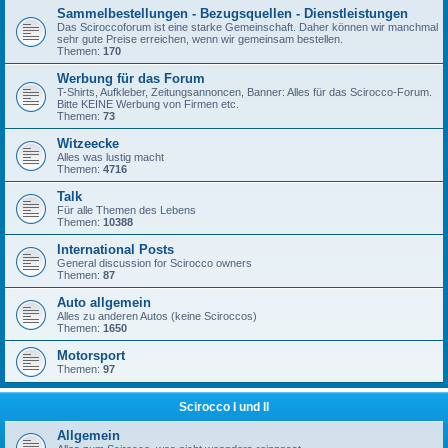
Sammelbestellungen - Bezugsquellen - Dienstleistungen
Das Sciroccoforum ist eine starke Gemeinschaft. Daher können wir manchmal
sehr gute Preise erreichen, wenn wir gemeinsam bestellen.
Themen:
170
Werbung für das Forum
T-Shirts, Aufkleber, Zeitungsannoncen, Banner: Alles für das Scirocco-Forum.
Bitte KEINE Werbung von Firmen etc.
Themen:
73
Witzeecke
Alles was lustig macht
Themen:
4716
Talk
Für alle Themen des Lebens
Themen:
10388
International Posts
General discussion for Scirocco owners
Themen:
87
Auto allgemein
Alles zu anderen Autos (keine Sciroccos)
Themen:
1650
Motorsport
Themen:
97
Scirocco I und II
Allgemein