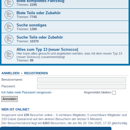
Biete komplettes Fahrzeug
Themen:
2290
Biete Teile oder Zubehör
Themen:
7745
Suche sonstiges
Themen:
1390
Suche Teile oder Zubehör
Themen:
10370
Alles zum Typ 13 (neuer Scirocco)
Hier kann alles gesucht und angeboten werden, was mit dem neuen Typ 13
(neuer Scirocco) zusammenhängt.
Themen:
89
ANMELDEN
•
REGISTRIEREN
Benutzername:
Passwort:
Ich habe mein Passwort vergessen
Angemeldet bleiben
WER IST ONLINE?
Insgesamt sind
239
Besucher online :: 6 sichtbare Mitglieder, 0 unsichtbare Mitglieder und
233 Gäste (basierend auf den aktiven Besuchern der letzten 5 Minuten)
Der Besucherrekord liegt bei
6263
Besuchern, die am Mo 20. Okt 2025, 17:32 gleichzeitig
online waren.