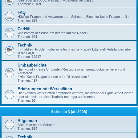
Alles zum Scirocco, was nicht woanders reinpasst...
Themen:
18769
FAQ
Häufige Fragen und Antworten zum Scirocco. Bitte hier keine Fragen stellen!
Themen:
299
CarHifi
Wie kommt der Bass am besten auf die Räder?
Themen:
921
Technik
Ihr habt ein Problem oder eine technische Frage? Bitte stellt Anleitungen aber
in die FAQ!
Themen:
12917
Umbauberichte
Hier könnt ihr eure Umbauten/Restaurationen genau dokumentieren und
vorstellen.
* Hier Keine Fragen posten oder Diskussionen *
Themen:
427
Erfahrungen mit Werkstätten
Hier können Werkstätten empfohlen werden, die besonders gute Arbeit leisten
oder sich mit der alten Technik noch gut auskennen.
Themen:
56
Scirocco 3 (ab 2008)
Allgemein
Alles zum neuen Scirocco.
Themen:
584
Technik