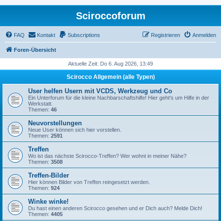
Sciroccoforum
FAQ
Kontakt
Subscriptions
Registrieren
Anmelden
Foren-Übersicht
Aktuelle Zeit: Do 6. Aug 2026, 13:49
Scirocco Allgemein (alle Typen)
User helfen Usern mit VCDS, Werkzeug und Co
Ein Unterforum für die kleine Nachbarschaftshilfe! Hier geht's um Hilfe in der
Werkstatt.
Themen:
46
Neuvorstellungen
Neue User können sich hier vorstellen.
Themen:
2591
Treffen
Wo ist das nächste Scirocco-Treffen? Wer wohnt in meiner Nähe?
Themen:
3508
Treffen-Bilder
Hier können Bilder von Treffen reingesetzt werden.
Themen:
924
Winke winke!
Du hast einen anderen Scirocco gesehen und er Dich auch? Melde Dich!
Themen:
4405