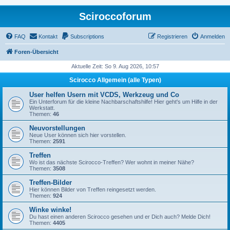
Sciroccoforum
FAQ
Kontakt
Subscriptions
Registrieren
Anmelden
Foren-Übersicht
Aktuelle Zeit: So 9. Aug 2026, 10:57
Scirocco Allgemein (alle Typen)
User helfen Usern mit VCDS, Werkzeug und Co
Ein Unterforum für die kleine Nachbarschaftshilfe! Hier geht's um Hilfe in der
Werkstatt.
Themen:
46
Neuvorstellungen
Neue User können sich hier vorstellen.
Themen:
2591
Treffen
Wo ist das nächste Scirocco-Treffen? Wer wohnt in meiner Nähe?
Themen:
3508
Treffen-Bilder
Hier können Bilder von Treffen reingesetzt werden.
Themen:
924
Winke winke!
Du hast einen anderen Scirocco gesehen und er Dich auch? Melde Dich!
Themen:
4405