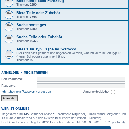
Biete komplettes Fahrzeug
Themen:
2290
Biete Teile oder Zubehör
Themen:
7745
Suche sonstiges
Themen:
1390
Suche Teile oder Zubehör
Themen:
10370
Alles zum Typ 13 (neuer Scirocco)
Hier kann alles gesucht und angeboten werden, was mit dem neuen Typ 13
(neuer Scirocco) zusammenhängt.
Themen:
89
ANMELDEN
•
REGISTRIEREN
Benutzername:
Passwort:
Ich habe mein Passwort vergessen
Angemeldet bleiben
WER IST ONLINE?
Insgesamt sind
145
Besucher online :: 6 sichtbare Mitglieder, 0 unsichtbare Mitglieder und
139 Gäste (basierend auf den aktiven Besuchern der letzten 5 Minuten)
Der Besucherrekord liegt bei
6263
Besuchern, die am Mo 20. Okt 2025, 17:32 gleichzeitig
online waren.