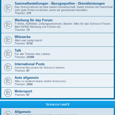
Sammelbestellungen - Bezugsquellen - Dienstleistungen
Das Sciroccoforum ist eine starke Gemeinschaft. Daher können wir manchmal
sehr gute Preise erreichen, wenn wir gemeinsam bestellen.
Themen:
170
Werbung für das Forum
T-Shirts, Aufkleber, Zeitungsannoncen, Banner: Alles für das Scirocco-Forum.
Bitte KEINE Werbung von Firmen etc.
Themen:
73
Witzeecke
Alles was lustig macht
Themen:
4716
Talk
Für alle Themen des Lebens
Themen:
10388
International Posts
General discussion for Scirocco owners
Themen:
87
Auto allgemein
Alles zu anderen Autos (keine Sciroccos)
Themen:
1650
Motorsport
Themen:
97
Scirocco I und II
Allgemein