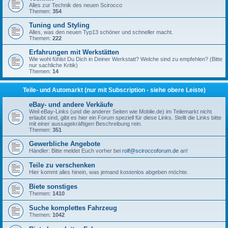
Alles zur Technik des neuen Scirocco
Themen:
354
Tuning und Styling
Alles, was den neuen Typ13 schöner und schneller macht.
Themen:
222
Erfahrungen mit Werkstätten
Wie wohl fühlst Du Dich in Deiner Werkstatt? Welche sind zu empfehlen? (Bitte
nur sachliche Kritik)
Themen:
14
Teile- und Automarkt (nur mit Subscription - siehe obere Leiste)
eBay- und andere Verkäufe
Weil eBay-Links (und die anderer Seiten wie Mobile.de) im Teilemarkt nicht
erlaubt sind, gibt es hier ein Forum speziell für diese Links. Stellt die Links bitte
mit einer aussagekräftigen Beschreibung rein.
Themen:
351
Gewerbliche Angebote
Händler: Bitte meldet Euch vorher bei
rolf@sciroccoforum.de
an!
Teile zu verschenken
Hier kommt alles hinein, was jemand kostenlos abgeben möchte.
Biete sonstiges
Themen:
1410
Suche komplettes Fahrzeug
Themen:
1042