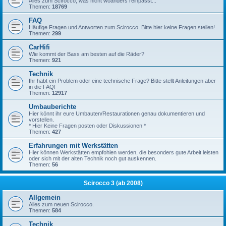
Alles zum Scirocco, was nicht woanders reinpasst...
Themen:
18769
FAQ
Häufige Fragen und Antworten zum Scirocco. Bitte hier keine Fragen stellen!
Themen:
299
CarHifi
Wie kommt der Bass am besten auf die Räder?
Themen:
921
Technik
Ihr habt ein Problem oder eine technische Frage? Bitte stellt Anleitungen aber
in die FAQ!
Themen:
12917
Umbauberichte
Hier könnt ihr eure Umbauten/Restaurationen genau dokumentieren und
vorstellen.
* Hier Keine Fragen posten oder Diskussionen *
Themen:
427
Erfahrungen mit Werkstätten
Hier können Werkstätten empfohlen werden, die besonders gute Arbeit leisten
oder sich mit der alten Technik noch gut auskennen.
Themen:
56
Scirocco 3 (ab 2008)
Allgemein
Alles zum neuen Scirocco.
Themen:
584
Technik