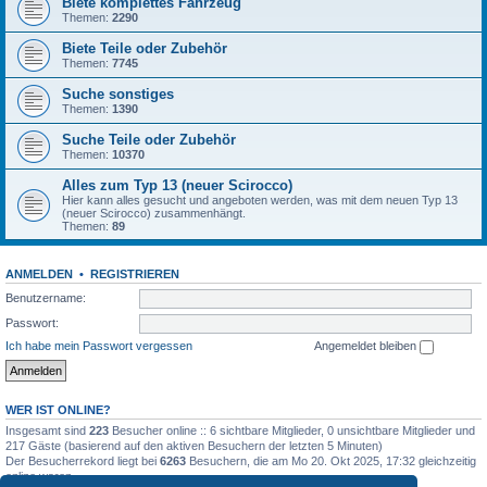
Biete komplettes Fahrzeug
Themen:
2290
Biete Teile oder Zubehör
Themen:
7745
Suche sonstiges
Themen:
1390
Suche Teile oder Zubehör
Themen:
10370
Alles zum Typ 13 (neuer Scirocco)
Hier kann alles gesucht und angeboten werden, was mit dem neuen Typ 13
(neuer Scirocco) zusammenhängt.
Themen:
89
ANMELDEN
•
REGISTRIEREN
Benutzername:
Passwort:
Ich habe mein Passwort vergessen
Angemeldet bleiben
WER IST ONLINE?
Insgesamt sind
223
Besucher online :: 6 sichtbare Mitglieder, 0 unsichtbare Mitglieder und
217 Gäste (basierend auf den aktiven Besuchern der letzten 5 Minuten)
Der Besucherrekord liegt bei
6263
Besuchern, die am Mo 20. Okt 2025, 17:32 gleichzeitig
online waren.