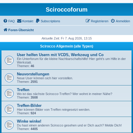
Sciroccoforum
FAQ
Kontakt
Subscriptions
Registrieren
Anmelden
Foren-Übersicht
Aktuelle Zeit: Fr 7. Aug 2026, 13:15
Scirocco Allgemein (alle Typen)
User helfen Usern mit VCDS, Werkzeug und Co
Ein Unterforum für die kleine Nachbarschaftshilfe! Hier geht's um Hilfe in der
Werkstatt.
Themen:
46
Neuvorstellungen
Neue User können sich hier vorstellen.
Themen:
2591
Treffen
Wo ist das nächste Scirocco-Treffen? Wer wohnt in meiner Nähe?
Themen:
3508
Treffen-Bilder
Hier können Bilder von Treffen reingesetzt werden.
Themen:
924
Winke winke!
Du hast einen anderen Scirocco gesehen und er Dich auch? Melde Dich!
Themen:
4405