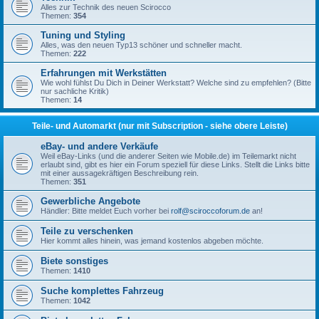
Alles zur Technik des neuen Scirocco
Themen:
354
Tuning und Styling
Alles, was den neuen Typ13 schöner und schneller macht.
Themen:
222
Erfahrungen mit Werkstätten
Wie wohl fühlst Du Dich in Deiner Werkstatt? Welche sind zu empfehlen? (Bitte
nur sachliche Kritik)
Themen:
14
Teile- und Automarkt (nur mit Subscription - siehe obere Leiste)
eBay- und andere Verkäufe
Weil eBay-Links (und die anderer Seiten wie Mobile.de) im Teilemarkt nicht
erlaubt sind, gibt es hier ein Forum speziell für diese Links. Stellt die Links bitte
mit einer aussagekräftigen Beschreibung rein.
Themen:
351
Gewerbliche Angebote
Händler: Bitte meldet Euch vorher bei
rolf@sciroccoforum.de
an!
Teile zu verschenken
Hier kommt alles hinein, was jemand kostenlos abgeben möchte.
Biete sonstiges
Themen:
1410
Suche komplettes Fahrzeug
Themen:
1042