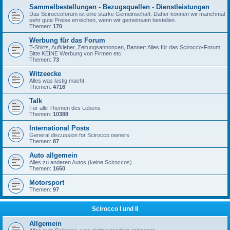
Sammelbestellungen - Bezugsquellen - Dienstleistungen
Das Sciroccoforum ist eine starke Gemeinschaft. Daher können wir manchmal
sehr gute Preise erreichen, wenn wir gemeinsam bestellen.
Themen:
170
Werbung für das Forum
T-Shirts, Aufkleber, Zeitungsannoncen, Banner: Alles für das Scirocco-Forum.
Bitte KEINE Werbung von Firmen etc.
Themen:
73
Witzeecke
Alles was lustig macht
Themen:
4716
Talk
Für alle Themen des Lebens
Themen:
10388
International Posts
General discussion for Scirocco owners
Themen:
87
Auto allgemein
Alles zu anderen Autos (keine Sciroccos)
Themen:
1650
Motorsport
Themen:
97
Scirocco I und II
Allgemein