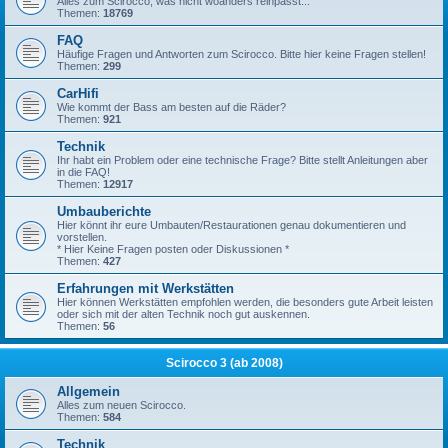
Alles zum Scirocco, was nicht woanders reinpasst...
Themen:
18769
FAQ
Häufige Fragen und Antworten zum Scirocco. Bitte hier keine Fragen stellen!
Themen:
299
CarHifi
Wie kommt der Bass am besten auf die Räder?
Themen:
921
Technik
Ihr habt ein Problem oder eine technische Frage? Bitte stellt Anleitungen aber
in die FAQ!
Themen:
12917
Umbauberichte
Hier könnt ihr eure Umbauten/Restaurationen genau dokumentieren und
vorstellen.
* Hier Keine Fragen posten oder Diskussionen *
Themen:
427
Erfahrungen mit Werkstätten
Hier können Werkstätten empfohlen werden, die besonders gute Arbeit leisten
oder sich mit der alten Technik noch gut auskennen.
Themen:
56
Scirocco 3 (ab 2008)
Allgemein
Alles zum neuen Scirocco.
Themen:
584
Technik