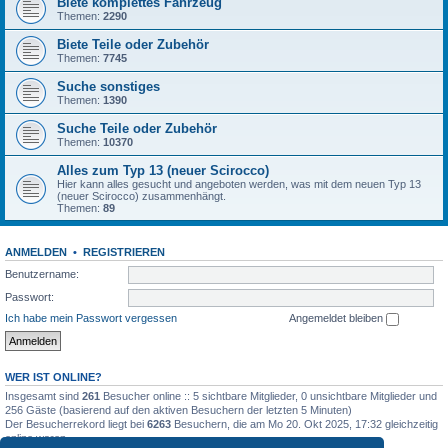
Biete komplettes Fahrzeug
Themen:
2290
Biete Teile oder Zubehör
Themen:
7745
Suche sonstiges
Themen:
1390
Suche Teile oder Zubehör
Themen:
10370
Alles zum Typ 13 (neuer Scirocco)
Hier kann alles gesucht und angeboten werden, was mit dem neuen Typ 13
(neuer Scirocco) zusammenhängt.
Themen:
89
ANMELDEN
•
REGISTRIEREN
Benutzername:
Passwort:
Ich habe mein Passwort vergessen
Angemeldet bleiben
WER IST ONLINE?
Insgesamt sind
261
Besucher online :: 5 sichtbare Mitglieder, 0 unsichtbare Mitglieder und
256 Gäste (basierend auf den aktiven Besuchern der letzten 5 Minuten)
Der Besucherrekord liegt bei
6263
Besuchern, die am Mo 20. Okt 2025, 17:32 gleichzeitig
online waren.