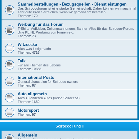
Sammelbestellungen - Bezugsquellen - Dienstleistungen
Das Sciroccoforum ist eine starke Gemeinschaft. Daher können wir manchmal
sehr gute Preise erreichen, wenn wir gemeinsam bestellen.
Themen:
170
Werbung für das Forum
T-Shirts, Aufkleber, Zeitungsannoncen, Banner: Alles für das Scirocco-Forum.
Bitte KEINE Werbung von Firmen etc.
Themen:
73
Witzeecke
Alles was lustig macht
Themen:
4716
Talk
Für alle Themen des Lebens
Themen:
10388
International Posts
General discussion for Scirocco owners
Themen:
87
Auto allgemein
Alles zu anderen Autos (keine Sciroccos)
Themen:
1650
Motorsport
Themen:
97
Scirocco I und II
Allgemein