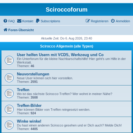
Sciroccoforum
FAQ
Kontakt
Subscriptions
Registrieren
Anmelden
Foren-Übersicht
Aktuelle Zeit: Do 6. Aug 2026, 23:40
Scirocco Allgemein (alle Typen)
User helfen Usern mit VCDS, Werkzeug und Co
Ein Unterforum für die kleine Nachbarschaftshilfe! Hier geht's um Hilfe in der
Werkstatt.
Themen:
46
Neuvorstellungen
Neue User können sich hier vorstellen.
Themen:
2591
Treffen
Wo ist das nächste Scirocco-Treffen? Wer wohnt in meiner Nähe?
Themen:
3508
Treffen-Bilder
Hier können Bilder von Treffen reingesetzt werden.
Themen:
924
Winke winke!
Du hast einen anderen Scirocco gesehen und er Dich auch? Melde Dich!
Themen:
4405