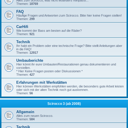
Alles zum Scirocco, was nicht woanders reinpasst...
Themen:
18769
FAQ
Häufige Fragen und Antworten zum Scirocco. Bitte hier keine Fragen stellen!
Themen:
299
CarHifi
Wie kommt der Bass am besten auf die Räder?
Themen:
921
Technik
Ihr habt ein Problem oder eine technische Frage? Bitte stellt Anleitungen aber
in die FAQ!
Themen:
12917
Umbauberichte
Hier könnt ihr eure Umbauten/Restaurationen genau dokumentieren und
vorstellen.
* Hier Keine Fragen posten oder Diskussionen *
Themen:
427
Erfahrungen mit Werkstätten
Hier können Werkstätten empfohlen werden, die besonders gute Arbeit leisten
oder sich mit der alten Technik noch gut auskennen.
Themen:
56
Scirocco 3 (ab 2008)
Allgemein
Alles zum neuen Scirocco.
Themen:
584
Technik