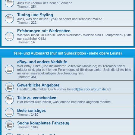
Alles zur Technik des neuen Scirocco
Themen:
354
Tuning und Styling
Alles, was den neuen Typ13 schöner und schneller macht.
Themen:
222
Erfahrungen mit Werkstätten
Wie wohl fühlst Du Dich in Deiner Werkstatt? Welche sind zu empfehlen? (Bitte
nur sachliche Kritik)
Themen:
14
Teile- und Automarkt (nur mit Subscription - siehe obere Leiste)
eBay- und andere Verkäufe
Weil eBay-Links (und die anderer Seiten wie Mobile.de) im Teilemarkt nicht
erlaubt sind, gibt es hier ein Forum speziell für diese Links. Stellt die Links bitte
mit einer aussagekräftigen Beschreibung rein.
Themen:
351
Gewerbliche Angebote
Händler: Bitte meldet Euch vorher bei
rolf@sciroccoforum.de
an!
Teile zu verschenken
Hier kommt alles hinein, was jemand kostenlos abgeben möchte.
Biete sonstiges
Themen:
1410
Suche komplettes Fahrzeug
Themen:
1042