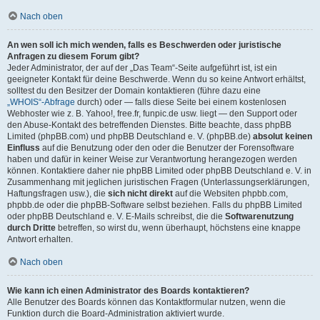
Nach oben
An wen soll ich mich wenden, falls es Beschwerden oder juristische
Anfragen zu diesem Forum gibt?
Jeder Administrator, der auf der „Das Team“-Seite aufgeführt ist, ist ein
geeigneter Kontakt für deine Beschwerde. Wenn du so keine Antwort erhältst,
solltest du den Besitzer der Domain kontaktieren (führe dazu eine
„WHOIS“-Abfrage
durch) oder — falls diese Seite bei einem kostenlosen
Webhoster wie z. B. Yahoo!, free.fr, funpic.de usw. liegt — den Support oder
den Abuse-Kontakt des betreffenden Dienstes. Bitte beachte, dass phpBB
Limited (phpBB.com) und phpBB Deutschland e. V. (phpBB.de)
absolut keinen
Einfluss
auf die Benutzung oder den oder die Benutzer der Forensoftware
haben und dafür in keiner Weise zur Verantwortung herangezogen werden
können. Kontaktiere daher nie phpBB Limited oder phpBB Deutschland e. V. in
Zusammenhang mit jeglichen juristischen Fragen (Unterlassungserklärungen,
Haftungsfragen usw.), die
sich nicht direkt
auf die Websiten phpbb.com,
phpbb.de oder die phpBB-Software selbst beziehen. Falls du phpBB Limited
oder phpBB Deutschland e. V. E-Mails schreibst, die die
Softwarenutzung
durch Dritte
betreffen, so wirst du, wenn überhaupt, höchstens eine knappe
Antwort erhalten.
Nach oben
Wie kann ich einen Administrator des Boards kontaktieren?
Alle Benutzer des Boards können das Kontaktformular nutzen, wenn die
Funktion durch die Board-Administration aktiviert wurde.