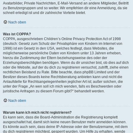
Avatarbilder, Private Nachrichten, E-Mail-Versand an andere Mitglieder, Beitritt
zu Benutzergruppen und so weiter. Wir empfehlen dir eine Anmeldung, da sie
schnell erledigt ist und dir zahlreiche Vorteile bietet.
Nach oben
Was ist COPPA?
COPPA, ausgeschrieben Children’s Online Privacy Protection Act of 1998
(deutsch: Gesetz zum Schutz der Privatsphäre von Kindern im Internet von
1998) ist ein Gesetz in den USA, welches festlegt, dass Websites, die
möglicherweise persönliche Daten von Kindern unter 13 Jahren erheben,
hierzu die Zustimmung der Eltern beziehungsweise des oder der
Erziehungsberechtigten benötigen. Wenn du dir unsicher bist, ob dies auf dich
oder die Website, auf der du dich zu registrieren versuchst, zutrifft, ziehe einen
rechtlichen Beistand zu Rate. Bitte beachte, dass phpBB Limited und der
Besitzer dieses Boards keine Rechtsberatung anbieten kann und nicht die
Anlaufstelle für Rechtsangelegenheiten jeglicher Art ist; außer solchen, die
unter der Frage „An wen soll ich mich wenden, falls es Beschwerden oder
juristische Anfragen zu diesem Forum gibt?“ behandelt werden.
Nach oben
Warum kann ich mich nicht registrieren?
Es kann sein, dass die Board-Administration die Registrierung komplett
ausgeschaltet hat, damit sich keine neuen Benutzer mehr anmelden können.
Es könnte auch sein, dass deine IP-Adresse oder der Benutzername, mit dem
du dich registrieren möchtest, gesperrt wurden. Um Hilfe zu erhalten, wende