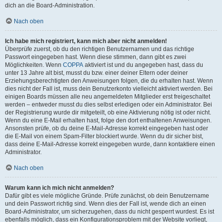
dich an die Board-Administration.
Nach oben
Ich habe mich registriert, kann mich aber nicht anmelden!
Überprüfe zuerst, ob du den richtigen Benutzernamen und das richtige
Passwort eingegeben hast. Wenn diese stimmen, dann gibt es zwei
Möglichkeiten. Wenn
COPPA
aktiviert ist und du angegeben hast, dass du
unter 13 Jahre alt bist, musst du bzw. einer deiner Eltern oder deiner
Erziehungsberechtigten den Anweisungen folgen, die du erhalten hast. Wenn
dies nicht der Fall ist, muss dein Benutzerkonto vielleicht aktiviert werden. Bei
einigen Boards müssen alle neu angemeldeten Mitglieder erst freigeschaltet
werden – entweder musst du dies selbst erledigen oder ein Administrator. Bei
der Registrierung wurde dir mitgeteilt, ob eine Aktivierung nötig ist oder nicht.
Wenn du eine E-Mail erhalten hast, folge den dort enthaltenen Anweisungen.
Ansonsten prüfe, ob du deine E-Mail-Adresse korrekt eingegeben hast oder
die E-Mail von einem Spam-Filter blockiert wurde. Wenn du dir sicher bist,
dass deine E-Mail-Adresse korrekt eingegeben wurde, dann kontaktiere einen
Administrator.
Nach oben
Warum kann ich mich nicht anmelden?
Dafür gibt es viele mögliche Gründe. Prüfe zunächst, ob dein Benutzername
und dein Passwort richtig sind. Wenn dies der Fall ist, wende dich an einen
Board-Administrator, um sicherzugehen, dass du nicht gesperrt wurdest. Es ist
ebenfalls möglich, dass ein Konfigurationsproblem mit der Website vorliegt,