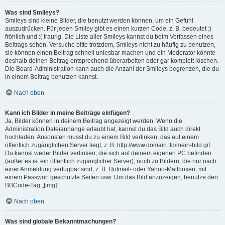
Was sind Smileys?
Smileys sind kleine Bilder, die benutzt werden können, um ein Gefühl
auszudrücken. Für jeden Smiley gibt es einen kurzen Code, z. B. bedeutet :)
fröhlich und :( traurig. Die Liste aller Smileys kannst du beim Verfassen eines
Beitrags sehen. Versuche bitte trotzdem, Smileys nicht zu häufig zu benutzen,
sie können einen Beitrag schnell unlesbar machen und ein Moderator könnte
deshalb deinen Beitrag entsprechend überarbeiten oder gar komplett löschen.
Die Board-Administration kann auch die Anzahl der Smileys begrenzen, die du
in einem Beitrag benutzen kannst.
Nach oben
Kann ich Bilder in meine Beiträge einfügen?
Ja, Bilder können in deinem Beitrag angezeigt werden. Wenn die
Administration Dateianhänge erlaubt hat, kannst du das Bild auch direkt
hochladen. Ansonsten musst du zu einem Bild verlinken, das auf einem
öffentlich zugänglichen Server liegt, z. B. http://www.domain.tld/mein-bild.gif.
Du kannst weder Bilder verlinken, die sich auf deinem eigenen PC befinden
(außer es ist ein öffentlich zugänglicher Server), noch zu Bildern, die nur nach
einer Anmeldung verfügbar sind, z. B. Hotmail- oder Yahoo-Mailboxen, mit
einem Passwort geschützte Seiten usw. Um das Bild anzuzeigen, benutze den
BBCode-Tag „[img]“.
Nach oben
Was sind globale Bekanntmachungen?