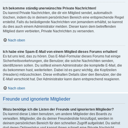
Ich bekomme ständig unerwünschte Private Nachrichten!
Du kannst Private Nachrichten, die dir ein Mitglied sendet, automatisch
löschen, indem du in deinem persönlichen Bereich eine entsprechende Regel
erstellst. Falls du belästigende Nachrichten von jemandem erhältst, so kannst
du dies auch einem Administrator melden. Dieser kann dem betreffenden
Mitglied dann verbieten, Private Nachrichten zu versenden.
Nach oben
Ich habe eine Spam-E-Mail von einem Mitglied dieses Forums erhalten!
Es tut uns leid, das zu hören. Das E-Mail-Formular dieses Forums hat einige
Sicherheitsvorkehrungen, die Benutzer, die solche Nachrichten senden,
identifizieren sollen. Du solltest einem Administrator die komplette E-Mail, die
du bekommen hast, weiterleiten. Dabei ist es ganz wichtig, die Kopfzeilen
(Headers) mitzuschicken. Diese enthalten Details über den Benutzer, der die
E-Mail verschickt hat. Der Administrator kann dann entsprechend reagieren.
Nach oben
Freunde und ignorierte Mitglieder
Wozu benötige ich die Listen der Freunde und ignorierten Mitglieder?
Du kannst diese Listen benutzen, um andere Mitglieder des Boards zu
verwalten. Mitglieder, die du deiner Freundesliste hinzufügst, werden in
deinem persönlichen Bereich für den schnellen Zugriff aufgelistet. Du siehst
dort deren Onlinestatus und kannst ihnen schnell eine Private Nachricht