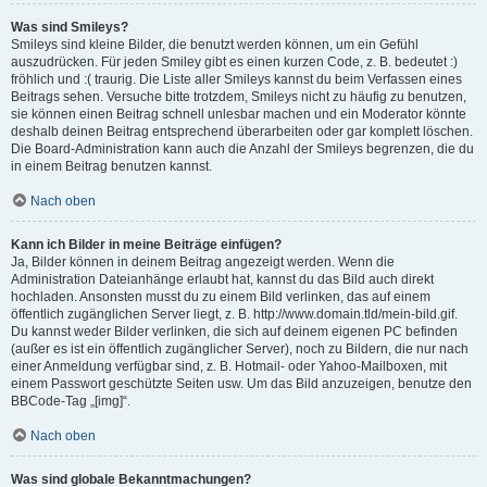
Was sind Smileys?
Smileys sind kleine Bilder, die benutzt werden können, um ein Gefühl
auszudrücken. Für jeden Smiley gibt es einen kurzen Code, z. B. bedeutet :)
fröhlich und :( traurig. Die Liste aller Smileys kannst du beim Verfassen eines
Beitrags sehen. Versuche bitte trotzdem, Smileys nicht zu häufig zu benutzen,
sie können einen Beitrag schnell unlesbar machen und ein Moderator könnte
deshalb deinen Beitrag entsprechend überarbeiten oder gar komplett löschen.
Die Board-Administration kann auch die Anzahl der Smileys begrenzen, die du
in einem Beitrag benutzen kannst.
Nach oben
Kann ich Bilder in meine Beiträge einfügen?
Ja, Bilder können in deinem Beitrag angezeigt werden. Wenn die
Administration Dateianhänge erlaubt hat, kannst du das Bild auch direkt
hochladen. Ansonsten musst du zu einem Bild verlinken, das auf einem
öffentlich zugänglichen Server liegt, z. B. http://www.domain.tld/mein-bild.gif.
Du kannst weder Bilder verlinken, die sich auf deinem eigenen PC befinden
(außer es ist ein öffentlich zugänglicher Server), noch zu Bildern, die nur nach
einer Anmeldung verfügbar sind, z. B. Hotmail- oder Yahoo-Mailboxen, mit
einem Passwort geschützte Seiten usw. Um das Bild anzuzeigen, benutze den
BBCode-Tag „[img]“.
Nach oben
Was sind globale Bekanntmachungen?