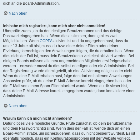
dich an die Board-Administration.
Nach oben
Ich habe mich registriert, kann mich aber nicht anmelden!
Überprüfe zuerst, ob du den richtigen Benutzernamen und das richtige
Passwort eingegeben hast. Wenn diese stimmen, dann gibt es zwei
Möglichkeiten. Wenn
COPPA
aktiviert ist und du angegeben hast, dass du
unter 13 Jahre alt bist, musst du bzw. einer deiner Eltern oder deiner
Erziehungsberechtigten den Anweisungen folgen, die du erhalten hast. Wenn
dies nicht der Fall ist, muss dein Benutzerkonto vielleicht aktiviert werden. Bei
einigen Boards müssen alle neu angemeldeten Mitglieder erst freigeschaltet
werden – entweder musst du dies selbst erledigen oder ein Administrator. Bei
der Registrierung wurde dir mitgeteilt, ob eine Aktivierung nötig ist oder nicht.
Wenn du eine E-Mail erhalten hast, folge den dort enthaltenen Anweisungen.
Ansonsten prüfe, ob du deine E-Mail-Adresse korrekt eingegeben hast oder
die E-Mail von einem Spam-Filter blockiert wurde. Wenn du dir sicher bist,
dass deine E-Mail-Adresse korrekt eingegeben wurde, dann kontaktiere einen
Administrator.
Nach oben
Warum kann ich mich nicht anmelden?
Dafür gibt es viele mögliche Gründe. Prüfe zunächst, ob dein Benutzername
und dein Passwort richtig sind. Wenn dies der Fall ist, wende dich an einen
Board-Administrator, um sicherzugehen, dass du nicht gesperrt wurdest. Es ist
ebenfalls möglich, dass ein Konfigurationsproblem mit der Website vorliegt,