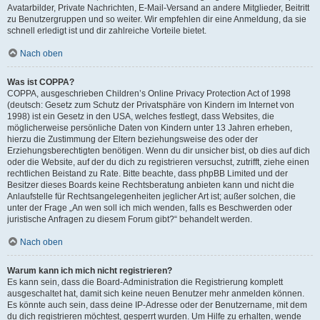
Avatarbilder, Private Nachrichten, E-Mail-Versand an andere Mitglieder, Beitritt
zu Benutzergruppen und so weiter. Wir empfehlen dir eine Anmeldung, da sie
schnell erledigt ist und dir zahlreiche Vorteile bietet.
Nach oben
Was ist COPPA?
COPPA, ausgeschrieben Children’s Online Privacy Protection Act of 1998
(deutsch: Gesetz zum Schutz der Privatsphäre von Kindern im Internet von
1998) ist ein Gesetz in den USA, welches festlegt, dass Websites, die
möglicherweise persönliche Daten von Kindern unter 13 Jahren erheben,
hierzu die Zustimmung der Eltern beziehungsweise des oder der
Erziehungsberechtigten benötigen. Wenn du dir unsicher bist, ob dies auf dich
oder die Website, auf der du dich zu registrieren versuchst, zutrifft, ziehe einen
rechtlichen Beistand zu Rate. Bitte beachte, dass phpBB Limited und der
Besitzer dieses Boards keine Rechtsberatung anbieten kann und nicht die
Anlaufstelle für Rechtsangelegenheiten jeglicher Art ist; außer solchen, die
unter der Frage „An wen soll ich mich wenden, falls es Beschwerden oder
juristische Anfragen zu diesem Forum gibt?“ behandelt werden.
Nach oben
Warum kann ich mich nicht registrieren?
Es kann sein, dass die Board-Administration die Registrierung komplett
ausgeschaltet hat, damit sich keine neuen Benutzer mehr anmelden können.
Es könnte auch sein, dass deine IP-Adresse oder der Benutzername, mit dem
du dich registrieren möchtest, gesperrt wurden. Um Hilfe zu erhalten, wende