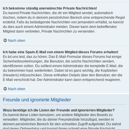
Ich bekomme ständig unerwünschte Private Nachrichten!
Du kannst Private Nachrichten, die dir ein Mitglied sendet, automatisch
löschen, indem du in deinem persönlichen Bereich eine entsprechende Regel
erstellst. Falls du belästigende Nachrichten von jemandem erhältst, so kannst
du dies auch einem Administrator melden. Dieser kann dem betreffenden
Mitglied dann verbieten, Private Nachrichten zu versenden.
Nach oben
Ich habe eine Spam-E-Mail von einem Mitglied dieses Forums erhalten!
Es tut uns leid, das zu hören. Das E-Mail-Formular dieses Forums hat einige
Sicherheitsvorkehrungen, die Benutzer, die solche Nachrichten senden,
identifizieren sollen. Du solltest einem Administrator die komplette E-Mail, die
du bekommen hast, weiterleiten. Dabei ist es ganz wichtig, die Kopfzeilen
(Headers) mitzuschicken. Diese enthalten Details über den Benutzer, der die
E-Mail verschickt hat. Der Administrator kann dann entsprechend reagieren.
Nach oben
Freunde und ignorierte Mitglieder
Wozu benötige ich die Listen der Freunde und ignorierten Mitglieder?
Du kannst diese Listen benutzen, um andere Mitglieder des Boards zu
verwalten. Mitglieder, die du deiner Freundesliste hinzufügst, werden in
deinem persönlichen Bereich für den schnellen Zugriff aufgelistet. Du siehst
dort deren Onlinestatus und kannst ihnen schnell eine Private Nachricht