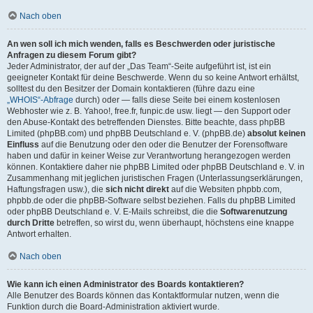
Nach oben
An wen soll ich mich wenden, falls es Beschwerden oder juristische
Anfragen zu diesem Forum gibt?
Jeder Administrator, der auf der „Das Team“-Seite aufgeführt ist, ist ein
geeigneter Kontakt für deine Beschwerde. Wenn du so keine Antwort erhältst,
solltest du den Besitzer der Domain kontaktieren (führe dazu eine
„WHOIS“-Abfrage
durch) oder — falls diese Seite bei einem kostenlosen
Webhoster wie z. B. Yahoo!, free.fr, funpic.de usw. liegt — den Support oder
den Abuse-Kontakt des betreffenden Dienstes. Bitte beachte, dass phpBB
Limited (phpBB.com) und phpBB Deutschland e. V. (phpBB.de)
absolut keinen
Einfluss
auf die Benutzung oder den oder die Benutzer der Forensoftware
haben und dafür in keiner Weise zur Verantwortung herangezogen werden
können. Kontaktiere daher nie phpBB Limited oder phpBB Deutschland e. V. in
Zusammenhang mit jeglichen juristischen Fragen (Unterlassungserklärungen,
Haftungsfragen usw.), die
sich nicht direkt
auf die Websiten phpbb.com,
phpbb.de oder die phpBB-Software selbst beziehen. Falls du phpBB Limited
oder phpBB Deutschland e. V. E-Mails schreibst, die die
Softwarenutzung
durch Dritte
betreffen, so wirst du, wenn überhaupt, höchstens eine knappe
Antwort erhalten.
Nach oben
Wie kann ich einen Administrator des Boards kontaktieren?
Alle Benutzer des Boards können das Kontaktformular nutzen, wenn die
Funktion durch die Board-Administration aktiviert wurde.