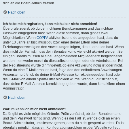
dich an die Board-Administration.
Nach oben
Ich habe mich registriert, kann mich aber nicht anmelden!
Überprüfe zuerst, ob du den richtigen Benutzernamen und das richtige
Passwort eingegeben hast. Wenn diese stimmen, dann gibt es zwei
Möglichkeiten. Wenn
COPPA
aktiviert ist und du angegeben hast, dass du
unter 13 Jahre alt bist, musst du bzw. einer deiner Eltern oder deiner
Erziehungsberechtigten den Anweisungen folgen, die du erhalten hast. Wenn
dies nicht der Fall ist, muss dein Benutzerkonto vielleicht aktiviert werden. Bei
einigen Boards müssen alle neu angemeldeten Mitglieder erst freigeschaltet
werden – entweder musst du dies selbst erledigen oder ein Administrator. Bei
der Registrierung wurde dir mitgeteilt, ob eine Aktivierung nötig ist oder nicht.
Wenn du eine E-Mail erhalten hast, folge den dort enthaltenen Anweisungen.
Ansonsten prüfe, ob du deine E-Mail-Adresse korrekt eingegeben hast oder
die E-Mail von einem Spam-Filter blockiert wurde. Wenn du dir sicher bist,
dass deine E-Mail-Adresse korrekt eingegeben wurde, dann kontaktiere einen
Administrator.
Nach oben
Warum kann ich mich nicht anmelden?
Dafür gibt es viele mögliche Gründe. Prüfe zunächst, ob dein Benutzername
und dein Passwort richtig sind. Wenn dies der Fall ist, wende dich an einen
Board-Administrator, um sicherzugehen, dass du nicht gesperrt wurdest. Es ist
ebenfalls möglich, dass ein Konfigurationsproblem mit der Website vorliegt,