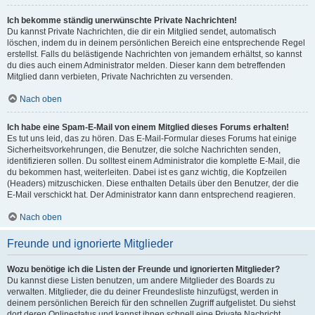
Ich bekomme ständig unerwünschte Private Nachrichten!
Du kannst Private Nachrichten, die dir ein Mitglied sendet, automatisch
löschen, indem du in deinem persönlichen Bereich eine entsprechende Regel
erstellst. Falls du belästigende Nachrichten von jemandem erhältst, so kannst
du dies auch einem Administrator melden. Dieser kann dem betreffenden
Mitglied dann verbieten, Private Nachrichten zu versenden.
Nach oben
Ich habe eine Spam-E-Mail von einem Mitglied dieses Forums erhalten!
Es tut uns leid, das zu hören. Das E-Mail-Formular dieses Forums hat einige
Sicherheitsvorkehrungen, die Benutzer, die solche Nachrichten senden,
identifizieren sollen. Du solltest einem Administrator die komplette E-Mail, die
du bekommen hast, weiterleiten. Dabei ist es ganz wichtig, die Kopfzeilen
(Headers) mitzuschicken. Diese enthalten Details über den Benutzer, der die
E-Mail verschickt hat. Der Administrator kann dann entsprechend reagieren.
Nach oben
Freunde und ignorierte Mitglieder
Wozu benötige ich die Listen der Freunde und ignorierten Mitglieder?
Du kannst diese Listen benutzen, um andere Mitglieder des Boards zu
verwalten. Mitglieder, die du deiner Freundesliste hinzufügst, werden in
deinem persönlichen Bereich für den schnellen Zugriff aufgelistet. Du siehst
dort deren Onlinestatus und kannst ihnen schnell eine Private Nachricht