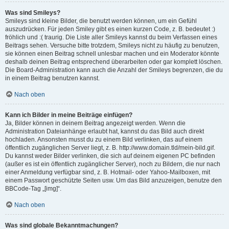
Was sind Smileys?
Smileys sind kleine Bilder, die benutzt werden können, um ein Gefühl
auszudrücken. Für jeden Smiley gibt es einen kurzen Code, z. B. bedeutet :)
fröhlich und :( traurig. Die Liste aller Smileys kannst du beim Verfassen eines
Beitrags sehen. Versuche bitte trotzdem, Smileys nicht zu häufig zu benutzen,
sie können einen Beitrag schnell unlesbar machen und ein Moderator könnte
deshalb deinen Beitrag entsprechend überarbeiten oder gar komplett löschen.
Die Board-Administration kann auch die Anzahl der Smileys begrenzen, die du
in einem Beitrag benutzen kannst.
Nach oben
Kann ich Bilder in meine Beiträge einfügen?
Ja, Bilder können in deinem Beitrag angezeigt werden. Wenn die
Administration Dateianhänge erlaubt hat, kannst du das Bild auch direkt
hochladen. Ansonsten musst du zu einem Bild verlinken, das auf einem
öffentlich zugänglichen Server liegt, z. B. http://www.domain.tld/mein-bild.gif.
Du kannst weder Bilder verlinken, die sich auf deinem eigenen PC befinden
(außer es ist ein öffentlich zugänglicher Server), noch zu Bildern, die nur nach
einer Anmeldung verfügbar sind, z. B. Hotmail- oder Yahoo-Mailboxen, mit
einem Passwort geschützte Seiten usw. Um das Bild anzuzeigen, benutze den
BBCode-Tag „[img]“.
Nach oben
Was sind globale Bekanntmachungen?