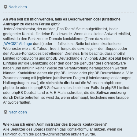
Nach oben
An wen soll ich mich wenden, falls es Beschwerden oder juristische
Anfragen zu diesem Forum gibt?
Jeder Administrator, der auf der „Das Team“-Seite aufgeführt ist, ist ein
geeigneter Kontakt für deine Beschwerde. Wenn du so keine Antwort erhältst,
solltest du den Besitzer der Domain kontaktieren (führe dazu eine
„WHOIS“-Abfrage
durch) oder — falls diese Seite bei einem kostenlosen
Webhoster wie z. B. Yahoo!, free.fr, funpic.de usw. liegt — den Support oder
den Abuse-Kontakt des betreffenden Dienstes. Bitte beachte, dass phpBB
Limited (phpBB.com) und phpBB Deutschland e. V. (phpBB.de)
absolut keinen
Einfluss
auf die Benutzung oder den oder die Benutzer der Forensoftware
haben und dafür in keiner Weise zur Verantwortung herangezogen werden
können. Kontaktiere daher nie phpBB Limited oder phpBB Deutschland e. V. in
Zusammenhang mit jeglichen juristischen Fragen (Unterlassungserklärungen,
Haftungsfragen usw.), die
sich nicht direkt
auf die Websiten phpbb.com,
phpbb.de oder die phpBB-Software selbst beziehen. Falls du phpBB Limited
oder phpBB Deutschland e. V. E-Mails schreibst, die die
Softwarenutzung
durch Dritte
betreffen, so wirst du, wenn überhaupt, höchstens eine knappe
Antwort erhalten.
Nach oben
Wie kann ich einen Administrator des Boards kontaktieren?
Alle Benutzer des Boards können das Kontaktformular nutzen, wenn die
Funktion durch die Board-Administration aktiviert wurde.