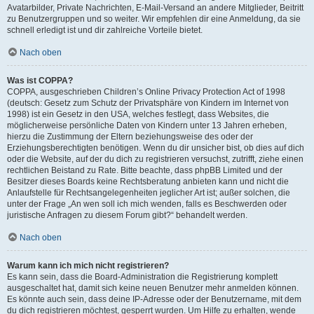
Avatarbilder, Private Nachrichten, E-Mail-Versand an andere Mitglieder, Beitritt
zu Benutzergruppen und so weiter. Wir empfehlen dir eine Anmeldung, da sie
schnell erledigt ist und dir zahlreiche Vorteile bietet.
Nach oben
Was ist COPPA?
COPPA, ausgeschrieben Children’s Online Privacy Protection Act of 1998
(deutsch: Gesetz zum Schutz der Privatsphäre von Kindern im Internet von
1998) ist ein Gesetz in den USA, welches festlegt, dass Websites, die
möglicherweise persönliche Daten von Kindern unter 13 Jahren erheben,
hierzu die Zustimmung der Eltern beziehungsweise des oder der
Erziehungsberechtigten benötigen. Wenn du dir unsicher bist, ob dies auf dich
oder die Website, auf der du dich zu registrieren versuchst, zutrifft, ziehe einen
rechtlichen Beistand zu Rate. Bitte beachte, dass phpBB Limited und der
Besitzer dieses Boards keine Rechtsberatung anbieten kann und nicht die
Anlaufstelle für Rechtsangelegenheiten jeglicher Art ist; außer solchen, die
unter der Frage „An wen soll ich mich wenden, falls es Beschwerden oder
juristische Anfragen zu diesem Forum gibt?“ behandelt werden.
Nach oben
Warum kann ich mich nicht registrieren?
Es kann sein, dass die Board-Administration die Registrierung komplett
ausgeschaltet hat, damit sich keine neuen Benutzer mehr anmelden können.
Es könnte auch sein, dass deine IP-Adresse oder der Benutzername, mit dem
du dich registrieren möchtest, gesperrt wurden. Um Hilfe zu erhalten, wende